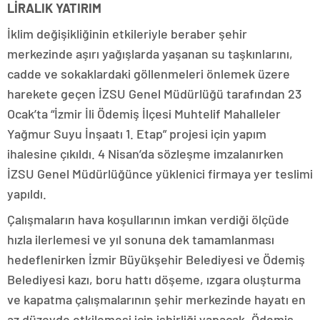
LİRALIK YATIRIM
İklim değişikliğinin etkileriyle beraber şehir
merkezinde aşırı yağışlarda yaşanan su taşkınlarını,
cadde ve sokaklardaki göllenmeleri önlemek üzere
harekete geçen İZSU Genel Müdürlüğü tarafından 23
Ocak’ta “İzmir İli Ödemiş İlçesi Muhtelif Mahalleler
Yağmur Suyu İnşaatı 1. Etap” projesi için yapım
ihalesine çıkıldı. 4 Nisan’da sözleşme imzalanırken
İZSU Genel Müdürlüğünce yüklenici firmaya yer teslimi
yapıldı.
Çalışmaların hava koşullarının imkan verdiği ölçüde
hızla ilerlemesi ve yıl sonuna dek tamamlanması
hedeflenirken İzmir Büyükşehir Belediyesi ve Ödemiş
Belediyesi kazı, boru hattı döşeme, ızgara oluşturma
ve kapatma çalışmalarının şehir merkezinde hayatı en
az düzeyde etkilemesi için işbirliği yapacak. Ödemiş