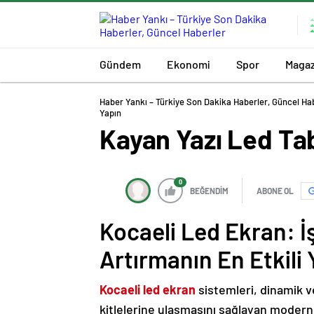
Gündem
Ekonomi
Spor
Magaz
Haber Yankı – Türkiye Son Dakika Haberler, Güncel Ha
Yapın
Kayan Yazı Led Tab
0
BEĞENDİM
ABONE OL
Kocaeli Led Ekran: 
Artırmanın En Etkili 
Kocaeli led ekran
sistemleri, dinamik ve
kitlelerine ulaşmasını sağlayan modern d