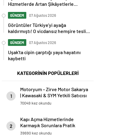
Hizmetlerde Artan Şikâyetlerle
Gündemde
GÜNDEM
07 Ağustos 2026
Görüntüler Türkiye'yi ayağa
kaldırmıştı! O vicdansız hemşire teslim
oldu
GÜNDEM
07 Ağustos 2026
Uşak'ta cipin çarptığı yaya hayatını
kaybetti
KATEGORİNİN POPÜLERLERİ
Motoryum – Zirve Motor Sakarya
| Kawasaki & SYM Yetkili Satıcısı
1
ve Servisi
70049 kez okundu
Kapı Açma Hizmetlerinde
Karmaşık Sorunlara Pratik
2
Çözümler
39690 kez okundu