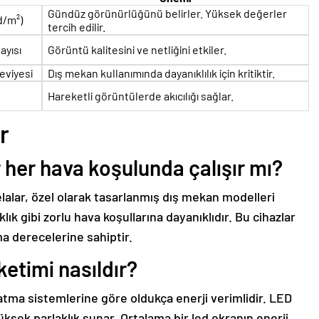
Gündüz görünürlüğünü belirler. Yüksek değerler
d/m²)
tercih edilir.
ayısı
Görüntü kalitesini ve netliğini etkiler.
eviyesi
Dış mekan kullanımında dayanıklılık için kritiktir.
Hareketli görüntülerde akıcılığı sağlar.
r
r her hava koşulunda çalışır mı?
elalar, özel olarak tasarlanmış dış mekan modelleri
lık gibi zorlu hava koşullarına dayanıklıdır. Bu cihazlar
a derecelerine sahiptir.
ketimi nasıldır?
atma sistemlerine göre oldukça enerji verimlidir. LED
üksek parlaklık sunar. Ortalama bir led ekranın enerji