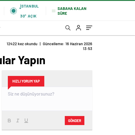
İSTANBUL
SABAHA KALAN
SÜRE
30°
AÇIK
r
12422 kez okundu
|
Güncelleme: 16 Haziran 2026
13:53
ular Yapın
HIZLI YORUM YAP
GÖNDER