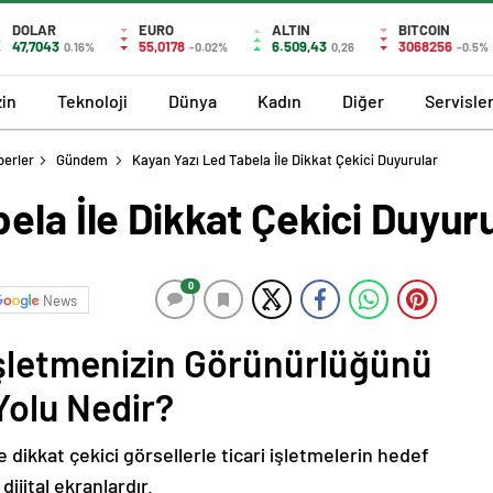
DOLAR
EURO
ALTIN
BITCOIN
47,7043
55,0178
6.509,43
3068256
0.16%
-0.02%
0,26
-0.5%
in
Teknoloji
Dünya
Kadın
Diğer
Servisle
berler
Gündem
Kayan Yazı Led Tabela İle Dikkat Çekici Duyurular
ela İle Dikkat Çekici Duyur
0
News
İşletmenizin Görünürlüğünü
Yolu Nedir?
 dikkat çekici görsellerle ticari işletmelerin hedef
ijital ekranlardır.