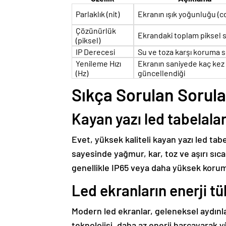
Parlaklık (nit)
Ekranın ışık yoğunluğu (c
Çözünürlük
Ekrandaki toplam piksel s
(piksel)
IP Derecesi
Su ve toza karşı koruma s
Yenileme Hızı
Ekranın saniyede kaç kez
(Hz)
güncellendiği
Sıkça Sorulan Sorula
Kayan yazı led tabelala
Evet, yüksek kaliteli kayan yazı led tab
sayesinde yağmur, kar, toz ve aşırı sıcak
genellikle IP65 veya daha yüksek korum
Led ekranların enerji tü
Modern led ekranlar, geleneksel aydınl
teknolojisi, daha az enerji harcayarak y