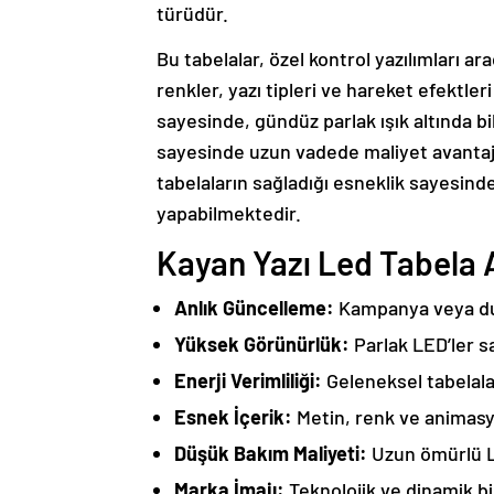
türüdür.
Bu tabelalar, özel kontrol yazılımları ar
renkler, yazı tipleri ve hareket efektleri
sayesinde, gündüz parlak ışık altında bil
sayesinde uzun vadede maliyet avantajı
tabelaların sağladığı esneklik sayesin
yapabilmektedir.
Kayan Yazı Led Tabela A
Anlık Güncelleme:
Kampanya veya duyu
Yüksek Görünürlük:
Parlak LED’ler s
Enerji Verimliliği:
Geleneksel tabelalar
Esnek İçerik:
Metin, renk ve animasyo
Düşük Bakım Maliyeti:
Uzun ömürlü LE
Marka İmajı:
Teknolojik ve dinamik bi