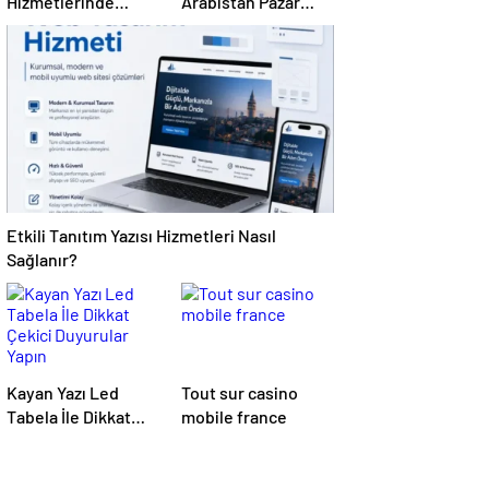
Hizmetlerinde
Arabistan Pazar
Karmaşık Sorunlara
Erişimini Sağlar
Pratik Çözümler
Etkili Tanıtım Yazısı Hizmetleri Nasıl
Sağlanır?
Kayan Yazı Led
Tout sur casino
Tabela İle Dikkat
mobile france
Çekici Duyurular
Yapın