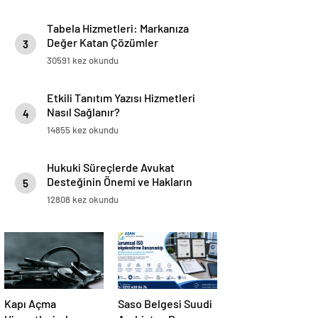
Tabela Hizmetleri: Markanıza
Değer Katan Çözümler
3
30591 kez okundu
Etkili Tanıtım Yazısı Hizmetleri
Nasıl Sağlanır?
4
14855 kez okundu
Hukuki Süreçlerde Avukat
Desteğinin Önemi ve Hakların
5
Korunması
12808 kez okundu
Kapı Açma
Saso Belgesi Suudi