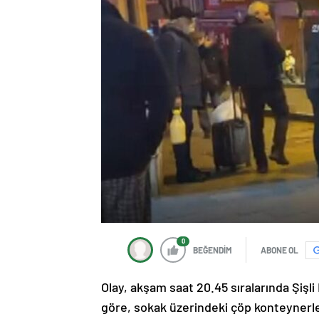
0
BEĞENDİM
ABONE OL
Olay, akşam saat 20.45 sıralarında Şişl
göre, sokak üzerindeki çöp konteynerleri