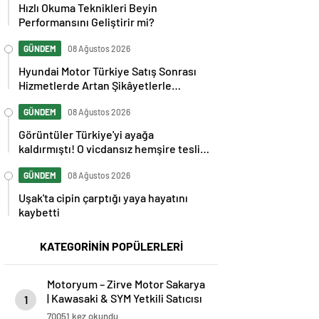
Hızlı Okuma Teknikleri Beyin
Performansını Geliştirir mi?
GÜNDEM
08 Ağustos 2026
Hyundai Motor Türkiye Satış Sonrası
Hizmetlerde Artan Şikâyetlerle
Gündemde
GÜNDEM
08 Ağustos 2026
Görüntüler Türkiye'yi ayağa
kaldırmıştı! O vicdansız hemşire teslim
oldu
GÜNDEM
08 Ağustos 2026
Uşak'ta cipin çarptığı yaya hayatını
kaybetti
KATEGORİNİN POPÜLERLERİ
Motoryum – Zirve Motor Sakarya
| Kawasaki & SYM Yetkili Satıcısı
1
ve Servisi
70051 kez okundu