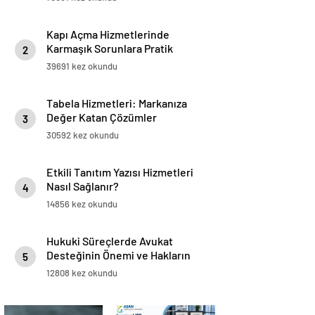
Kapı Açma Hizmetlerinde
Karmaşık Sorunlara Pratik
2
Çözümler
39691 kez okundu
Tabela Hizmetleri: Markanıza
Değer Katan Çözümler
3
30592 kez okundu
Etkili Tanıtım Yazısı Hizmetleri
Nasıl Sağlanır?
4
14856 kez okundu
Hukuki Süreçlerde Avukat
Desteğinin Önemi ve Hakların
5
Korunması
12808 kez okundu