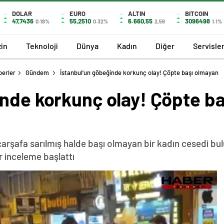
DOLAR
EURO
ALTIN
BITCOIN
47,7436
55,2510
6.660,55
3096498
0.18%
0.32%
2,59
1.1%
in
Teknoloji
Dünya
Kadın
Diğer
Servisle
berler
Gündem
İstanbul'un göbeğinde korkunç olay! Çöpte başı olmayan
inde korkunç olay! Çöpte b
 çarşafa sarılmış halde başı olmayan bir kadın cesedi bul
r inceleme başlattı