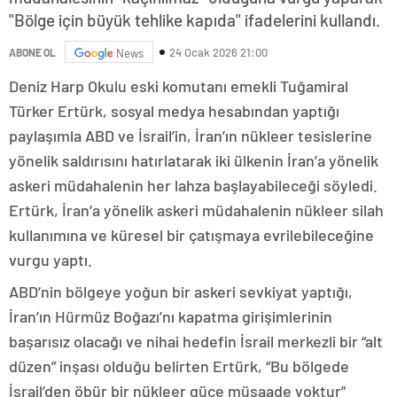
"Bölge için büyük tehlike kapıda" ifadelerini kullandı.
24 Ocak 2026 21:00
ABONE OL
News
Deniz Harp Okulu eski komutanı emekli Tuğamiral
Türker Ertürk, sosyal medya hesabından yaptığı
paylaşımla ABD ve İsrail’in, İran’ın nükleer tesislerine
yönelik saldırısını hatırlatarak iki ülkenin İran’a yönelik
askeri müdahalenin her lahza başlayabileceği söyledi.
Ertürk, İran’a yönelik askeri müdahalenin nükleer silah
kullanımına ve küresel bir çatışmaya evrilebileceğine
vurgu yaptı.
ABD’nin bölgeye yoğun bir askeri sevkiyat yaptığı,
İran’ın Hürmüz Boğazı’nı kapatma girişimlerinin
başarısız olacağı ve nihai hedefin İsrail merkezli bir “alt
düzen” inşası olduğu belirten Ertürk, “Bu bölgede
İsrail’den öbür bir nükleer güce müsaade yoktur”