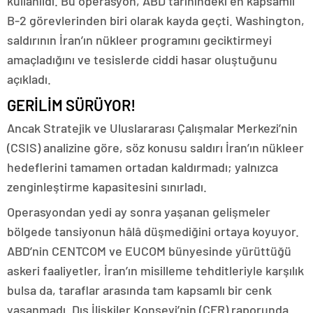
kullanıldı. Bu operasyon, ABD tarihindeki en kapsamlı
B-2 görevlerinden biri olarak kayda geçti. Washington,
saldırının İran’ın nükleer programını geciktirmeyi
amaçladığını ve tesislerde ciddi hasar oluştuğunu
açıkladı.
GERİLİM SÜRÜYOR!
Ancak Stratejik ve Uluslararası Çalışmalar Merkezi’nin
(CSIS) analizine göre, söz konusu saldırı İran’ın nükleer
hedeflerini tamamen ortadan kaldırmadı; yalnızca
zenginleştirme kapasitesini sınırladı.
Operasyondan yedi ay sonra yaşanan gelişmeler
bölgede tansiyonun hâlâ düşmediğini ortaya koyuyor.
ABD’nin CENTCOM ve EUCOM bünyesinde yürüttüğü
askeri faaliyetler, İran’ın misilleme tehditleriyle karşılık
bulsa da, taraflar arasında tam kapsamlı bir cenk
yaşanmadı. Dış İlişkiler Konseyi’nin (CFR) raporunda