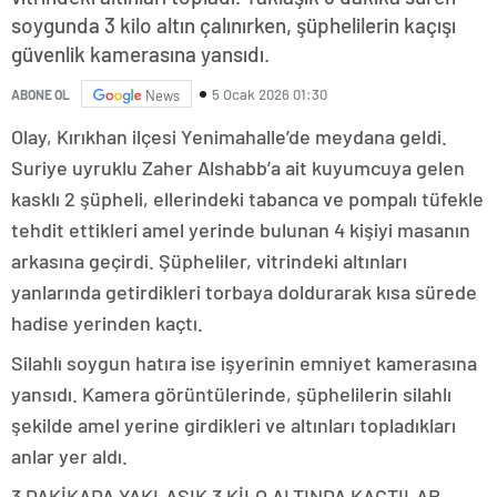
soygunda 3 kilo altın çalınırken, şüphelilerin kaçışı
güvenlik kamerasına yansıdı.
5 Ocak 2026 01:30
ABONE OL
News
Olay, Kırıkhan ilçesi Yenimahalle’de meydana geldi.
Suriye uyruklu Zaher Alshabb’a ait kuyumcuya gelen
kasklı 2 şüpheli, ellerindeki tabanca ve pompalı tüfekle
tehdit ettikleri amel yerinde bulunan 4 kişiyi masanın
arkasına geçirdi. Şüpheliler, vitrindeki altınları
yanlarında getirdikleri torbaya doldurarak kısa sürede
hadise yerinden kaçtı.
Silahlı soygun hatıra ise işyerinin emniyet kamerasına
yansıdı. Kamera görüntülerinde, şüphelilerin silahlı
şekilde amel yerine girdikleri ve altınları topladıkları
anlar yer aldı.
3 DAKİKADA YAKLAŞIK 3 KİLO ALTINDA KAÇTILAR