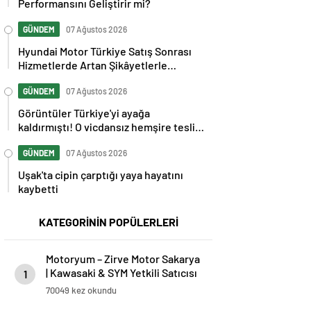
Performansını Geliştirir mi?
GÜNDEM
07 Ağustos 2026
Hyundai Motor Türkiye Satış Sonrası
Hizmetlerde Artan Şikâyetlerle
Gündemde
GÜNDEM
07 Ağustos 2026
Görüntüler Türkiye'yi ayağa
kaldırmıştı! O vicdansız hemşire teslim
oldu
GÜNDEM
07 Ağustos 2026
Uşak'ta cipin çarptığı yaya hayatını
kaybetti
KATEGORİNİN POPÜLERLERİ
Motoryum – Zirve Motor Sakarya
| Kawasaki & SYM Yetkili Satıcısı
1
ve Servisi
70049 kez okundu