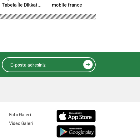
Tabela İle Dikkat
mobile france
Çekici Duyurular
Yapın
Foto Galeri
Video Galeri