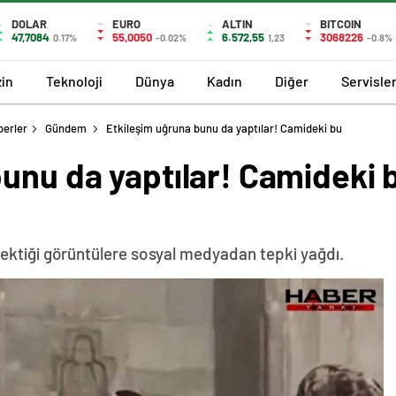
DOLAR
EURO
ALTIN
BITCOIN
47,7084
55,0050
6.572,55
3068226
0.17%
-0.02%
1,23
-0.8%
in
Teknoloji
Dünya
Kadın
Diğer
Servisle
berler
Gündem
Etkileşim uğruna bunu da yaptılar! Camideki bu
bunu da yaptılar! Camideki 
e çektiği görüntülere sosyal medyadan tepki yağdı.