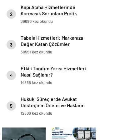
Kapı Açma Hizmetlerinde
Karmaşık Sorunlara Pratik
2
Çözümler
39690 kez okundu
Tabela Hizmetleri: Markanıza
Değer Katan Çözümler
3
30591 kez okundu
Etkili Tanıtım Yazısı Hizmetleri
Nasıl Sağlanır?
4
14855 kez okundu
Hukuki Süreçlerde Avukat
Desteğinin Önemi ve Hakların
5
Korunması
12808 kez okundu