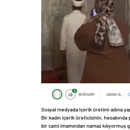
0
BEĞENDİM
ABONE OL
Sosyal medyada içerik üretimi adına ya
Bir kadın içerik üreticisinin, hesabınd
bir cami imamından namaz kılıyormuş gi