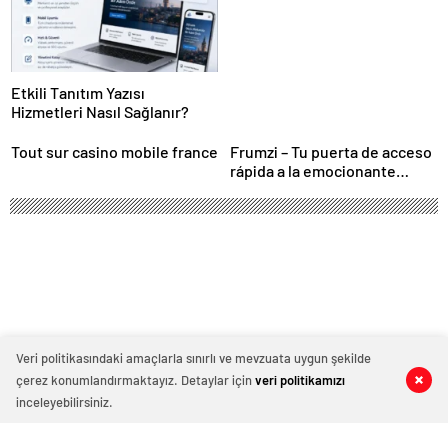
Etkili Tanıtım Yazısı
Hizmetleri Nasıl Sağlanır?
Tout sur casino mobile france
Frumzi – Tu puerta de acceso
rápida a la emocionante
acción de casino
Veri politikasındaki amaçlarla sınırlı ve mevzuata uygun şekilde
çerez konumlandırmaktayız. Detaylar için
veri politikamızı
0
0
0
0
inceleyebilirsiniz.