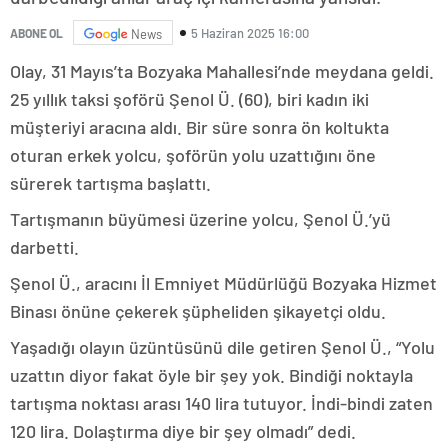
5 Haziran 2025 16:00
ABONE OL
News
Olay, 31 Mayıs’ta Bozyaka Mahallesi’nde meydana geldi.
25 yıllık taksi şoförü Şenol Ü. (60), biri kadın iki
müşteriyi aracına aldı. Bir süre sonra ön koltukta
oturan erkek yolcu, şoförün yolu uzattığını öne
sürerek tartışma başlattı.
Tartışmanın büyümesi üzerine yolcu, Şenol Ü.’yü
darbetti.
Şenol Ü., aracını İl Emniyet Müdürlüğü Bozyaka Hizmet
Binası önüne çekerek şüpheliden şikayetçi oldu.
Yaşadığı olayın üzüntüsünü dile getiren Şenol Ü., “Yolu
uzattın diyor fakat öyle bir şey yok. Bindiği noktayla
tartışma noktası arası 140 lira tutuyor. İndi-bindi zaten
120 lira. Dolaştırma diye bir şey olmadı” dedi.