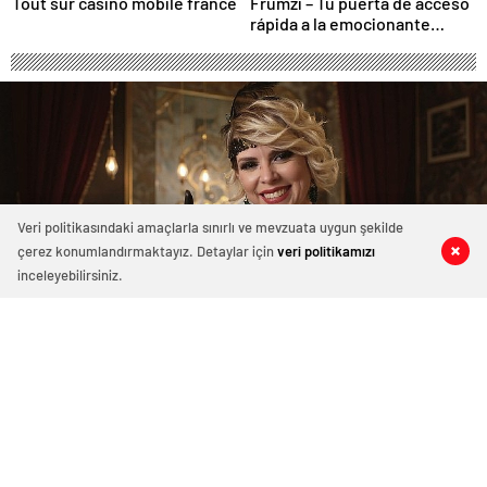
Tout sur casino mobile france
Frumzi – Tu puerta de acceso
rápida a la emocionante
acción de casino
Veri politikasındaki amaçlarla sınırlı ve mevzuata uygun şekilde
çerez konumlandırmaktayız. Detaylar için
veri politikamızı
0
0
0
0
inceleyebilirsiniz.
Sezen Cin Özdemir’den Güçlü
Yorumuyla Yeni Single: Seninle Bir
Sonbahar