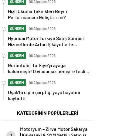
GÜNDEM
08 Ağustos 2026
Hızlı Okuma Teknikleri Beyin
Performansını Geliştirir mi?
GÜNDEM
08 Ağustos 2026
Hyundai Motor Türkiye Satış Sonrası
Hizmetlerde Artan Şikâyetlerle
Gündemde
GÜNDEM
08 Ağustos 2026
Görüntüler Türkiye'yi ayağa
kaldırmıştı! O vicdansız hemşire teslim
oldu
GÜNDEM
08 Ağustos 2026
Uşak'ta cipin çarptığı yaya hayatını
kaybetti
KATEGORİNİN POPÜLERLERİ
Motoryum – Zirve Motor Sakarya
| Kawasaki & SYM Yetkili Satıcısı
1