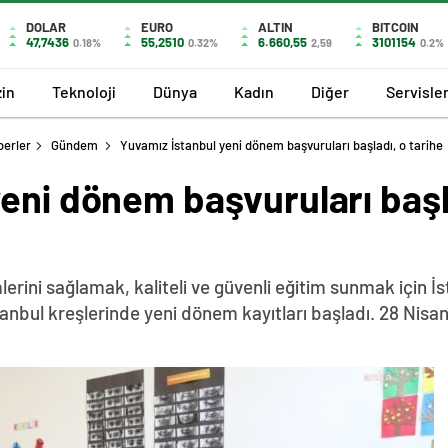
DOLAR
EURO
ALTIN
BITCOIN
47,7436
55,2510
6.660,55
3101154
0.18%
0.32%
2,59
0.2%
in
Teknoloji
Dünya
Kadın
Diğer
Servisle
berler
Gündem
Yuvamız İstanbul yeni dönem başvuruları başladı, o tarihe
eni dönem başvuruları başla
lerini sağlamak, kaliteli ve güvenli eğitim sunmak için İ
anbul kreşlerinde yeni dönem kayıtları başladı. 28 Nisan