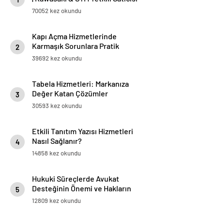
ve Servisi
70052 kez okundu
Kapı Açma Hizmetlerinde
Karmaşık Sorunlara Pratik
2
Çözümler
39692 kez okundu
Tabela Hizmetleri: Markanıza
Değer Katan Çözümler
3
30593 kez okundu
Etkili Tanıtım Yazısı Hizmetleri
Nasıl Sağlanır?
4
14858 kez okundu
Hukuki Süreçlerde Avukat
Desteğinin Önemi ve Hakların
5
Korunması
12809 kez okundu