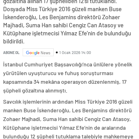
gözaltına alınan 17 şüpheliden 12’si tutuklandı.
Dosyada Miss Türkiye 2016 güzeli manken Buse
İskenderoğlu, Les Benjamins direktörü Zohaer
Majhadi, Suma Han sahibi Cengiz Can Atasoy ve
Kütüphane işletmecisi Yılmaz Efe’nin de bulunduğu
bildirildi.
1 Ocak 2026 14:00
ABONE OL
News
İstanbul Cumhuriyet Başsavcılığı’nca ünlülere yönelik
yürütülen uyuşturucu ve fuhuş soruşturması
kapsamında 34 mekâna operasyon düzenlenmiş, 17
şüpheli gözaltına alınmıştı.
Savcılık işlemlerinin ardından Miss Türkiye 2016 güzeli
manken Buse İskenderoğlu, Les Benjamins direktörü
Zohaer Majhadi, Suma Han sahibi Cengiz Can Atasoy,
Kütüphane işletmecisi Yılmaz Efe’nin de aralarında
bulunduğu 12 şüpheli tutuklama talebiyle mahkemeye