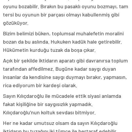
oyunu bozabilir. Bırakın bu pasaklı oyunu bozmayı, tam
tersi bu oyunun bir parçası olmayı kabullenmiş gibi
gözüküyor.
Bizim belimizi büken, toplumsal muhalefetin moralini
bozan da bu aslında. Hukuken kadük hale getirebilir.
Hükümetin kurduğu tuzak da boşa çıkar.
Açık bir şekilde iktidarın aparatı gibi davranırsa toplum
tarafından affedilmez. Bugüne kadar saygı duyan
insanlar da kendisine saygı duymayı bırakır, yapmasın,
rica ediyorum bir kardeşi olarak.
Sayın Kılıçdaroğlu ile mücadele ettik siyasi anlamda
fakat kişiliğine bir saygısızlık yapmadık.
Kılıçdaroğlu’nun koltuk sevdası bitmiyor.
Her ne kadar umutsuz olsam da sayın Kılıçdaroğlu
iktidarın bu tuzağını iki tümce ile bertaraf edebilir.