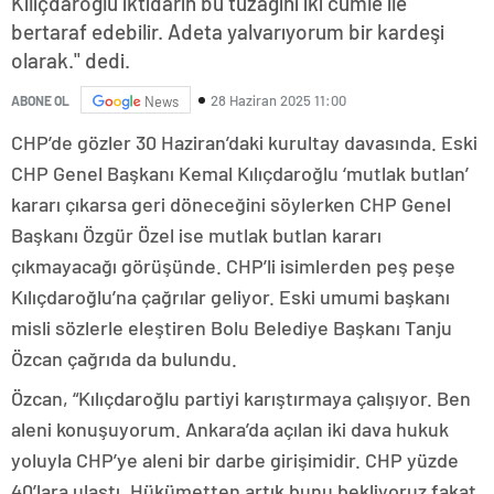
Kılıçdaroğlu iktidarın bu tuzağını iki cümle ile
bertaraf edebilir. Adeta yalvarıyorum bir kardeşi
olarak." dedi.
28 Haziran 2025 11:00
ABONE OL
News
CHP’de gözler 30 Haziran’daki kurultay davasında. Eski
CHP Genel Başkanı Kemal Kılıçdaroğlu ‘mutlak butlan’
kararı çıkarsa geri döneceğini söylerken CHP Genel
Başkanı Özgür Özel ise mutlak butlan kararı
çıkmayacağı görüşünde. CHP’li isimlerden peş peşe
Kılıçdaroğlu’na çağrılar geliyor. Eski umumi başkanı
misli sözlerle eleştiren Bolu Belediye Başkanı Tanju
Özcan çağrıda da bulundu.
Özcan, “Kılıçdaroğlu partiyi karıştırmaya çalışıyor. Ben
aleni konuşuyorum. Ankara’da açılan iki dava hukuk
yoluyla CHP’ye aleni bir darbe girişimidir. CHP yüzde
40’lara ulaştı. Hükümetten artık bunu bekliyoruz fakat