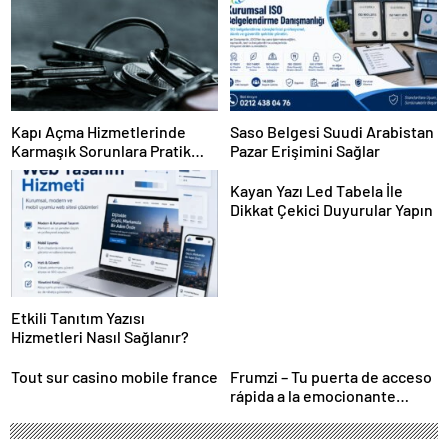
Kapı Açma Hizmetlerinde
Saso Belgesi Suudi Arabistan
Karmaşık Sorunlara Pratik
Pazar Erişimini Sağlar
Çözümler
Kayan Yazı Led Tabela İle
Dikkat Çekici Duyurular Yapın
Etkili Tanıtım Yazısı
Hizmetleri Nasıl Sağlanır?
Tout sur casino mobile france
Frumzi – Tu puerta de acceso
rápida a la emocionante
acción de casino