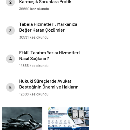
Karmaşık Sorunlara Pratik
2
Çözümler
39690 kez okundu
Tabela Hizmetleri: Markanıza
Değer Katan Çözümler
3
30591 kez okundu
Etkili Tanıtım Yazısı Hizmetleri
Nasıl Sağlanır?
4
14855 kez okundu
Hukuki Süreçlerde Avukat
Desteğinin Önemi ve Hakların
5
Korunması
12808 kez okundu