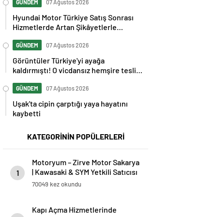
GÜNDEM
07 Ağustos 2026
Hyundai Motor Türkiye Satış Sonrası
Hizmetlerde Artan Şikâyetlerle
Gündemde
GÜNDEM
07 Ağustos 2026
Görüntüler Türkiye'yi ayağa
kaldırmıştı! O vicdansız hemşire teslim
oldu
GÜNDEM
07 Ağustos 2026
Uşak'ta cipin çarptığı yaya hayatını
kaybetti
KATEGORİNİN POPÜLERLERİ
Motoryum – Zirve Motor Sakarya
| Kawasaki & SYM Yetkili Satıcısı
1
ve Servisi
70049 kez okundu
Kapı Açma Hizmetlerinde