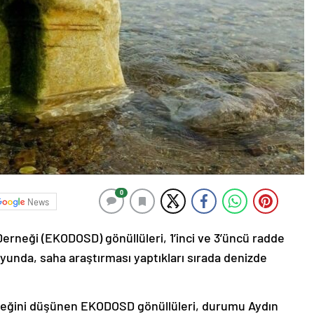
0
News
rneği (EKODOSD) gönüllüleri, 1’inci ve 3’üncü radde
oyunda, saha araştırması yaptıkları sırada denizde
ileceğini düşünen EKODOSD gönüllüleri, durumu Aydın