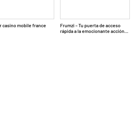
r casino mobile france
Frumzi – Tu puerta de acceso
rápida a la emocionante acción
de casino