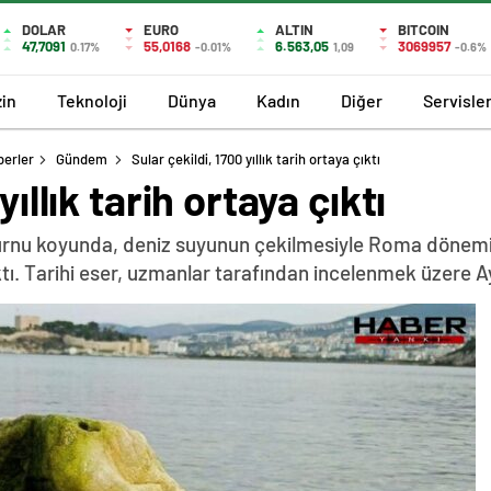
DOLAR
EURO
ALTIN
BITCOIN
47,7091
55,0168
6.563,05
3069957
0.17%
-0.01%
1,09
-0.6%
in
Teknoloji
Dünya
Kadın
Diğer
Servisle
berler
Gündem
Sular çekildi, 1700 yıllık tarih ortaya çıktı
yıllık tarih ortaya çıktı
burnu koyunda, deniz suyunun çekilmesiyle Roma dönemin
. Tarihi eser, uzmanlar tarafından incelenmek üzere Ay