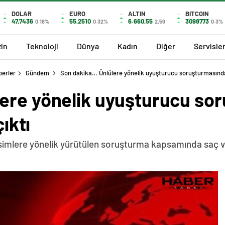
DOLAR
EURO
ALTIN
BITCOIN
47,7436
55,2510
6.660,55
3098773
0.18%
0.32%
2,59
0.3%
in
Teknoloji
Dünya
Kadın
Diğer
Servisle
berler
Gündem
Son dakika… Ünlülere yönelik uyuşturucu soruşturmasında 4
ere yönelik uyuşturucu so
çıktı
 isimlere yönelik yürütülen soruşturma kapsamında saç ve