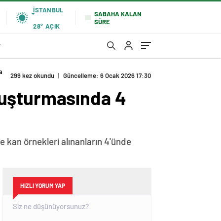
İSTANBUL
SABAHA KALAN
SÜRE
28°
AÇIK
r
 ismin testi pozitif çıktı
ruşturmasında 4
 kan örnekleri alınanların 4'ünde
HIZLI YORUM YAP