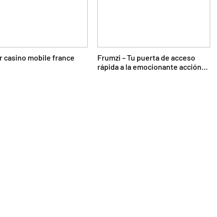
r casino mobile france
Frumzi – Tu puerta de acceso
rápida a la emocionante acción
de casino