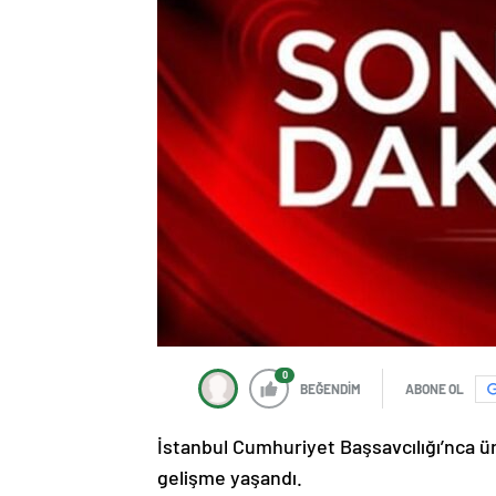
0
BEĞENDİM
ABONE OL
İstanbul Cumhuriyet Başsavcılığı’nca ü
gelişme yaşandı.