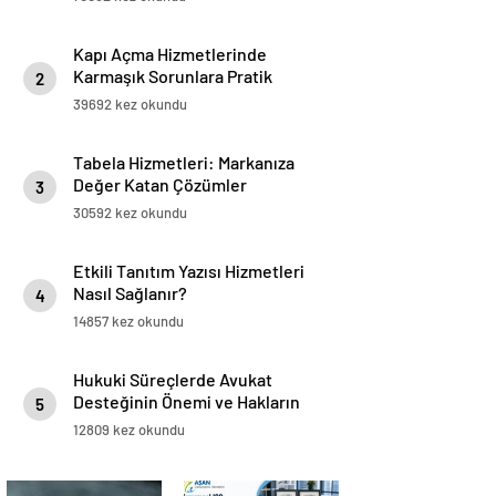
Kapı Açma Hizmetlerinde
Karmaşık Sorunlara Pratik
2
Çözümler
39692 kez okundu
Tabela Hizmetleri: Markanıza
Değer Katan Çözümler
3
30592 kez okundu
Etkili Tanıtım Yazısı Hizmetleri
Nasıl Sağlanır?
4
14857 kez okundu
Hukuki Süreçlerde Avukat
Desteğinin Önemi ve Hakların
5
Korunması
12809 kez okundu