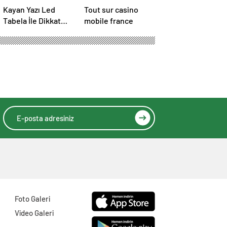
Kayan Yazı Led
Tout sur casino
Tabela İle Dikkat
mobile france
Çekici Duyurular
Yapın
ade verecek
ldi.
HIZLI YORUM YAP
GÖNDER
SON DAKİKA
HABERLERİ