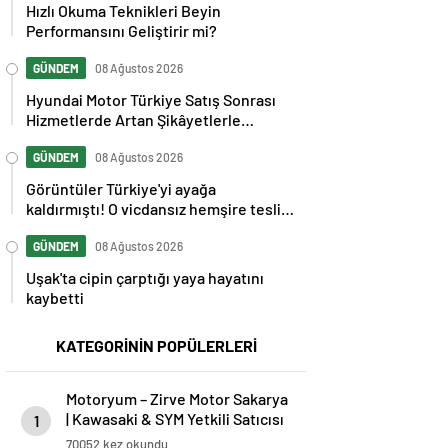
Performansını Geliştirir mi?
GÜNDEM
08 Ağustos 2026
Hyundai Motor Türkiye Satış Sonrası
Hizmetlerde Artan Şikâyetlerle
Gündemde
GÜNDEM
08 Ağustos 2026
Görüntüler Türkiye'yi ayağa
kaldırmıştı! O vicdansız hemşire teslim
oldu
GÜNDEM
08 Ağustos 2026
Uşak'ta cipin çarptığı yaya hayatını
kaybetti
KATEGORİNİN POPÜLERLERİ
Motoryum – Zirve Motor Sakarya
| Kawasaki & SYM Yetkili Satıcısı
1
ve Servisi
70052 kez okundu