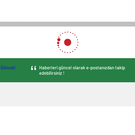
berler
Gündem
Ela Rumeysa Cebeci bir kez daha adliyede: İfade verecek
i bir kez daha adliyede: İf
utuklanan Ela Rumeysa Cebeci yeniden adliyeye getiri