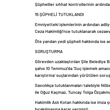
Şüpheliler sıhhat kontrollerinin ardında
15 ŞÜPHELİ TUTUKLANDI
Emniyetteki işlemlerinin ardından adliye
Ceza Hakimliği’nce tutuklanarak cezaev
Öte yandan yedi şüpheli hakkında ise adl
SORUŞTURMA
Görevden uzaklaştırılan Şile Belediye 
şahıs 10 Temmuz’da ‘Suç işlemek amacıyla
karıştırma’ suçlarından yürütülen soru
Savcılıkça tutuklanmaları talebiyle Nö
ile Oğuz Kaçmaz, Tuncay Tolga Özçakma
Hakimlik Aslı Kotan hakkında ise imza ş
bırakılmasına karar vermişti.