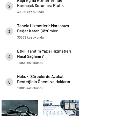
Kapı Açma Hizmetlerinde
Karmaşık Sorunlara Pratik
2
Çözümler
39689 kez okundu
Tabela Hizmetleri: Markanıza
Değer Katan Çözümler
3
30589 kez okundu
Etkili Tanıtım Yazısı Hizmetleri
Nasıl Sağlanır?
4
14855 kez okundu
Hukuki Süreçlerde Avukat
Desteğinin Önemi ve Hakların
5
Korunması
12808 kez okundu