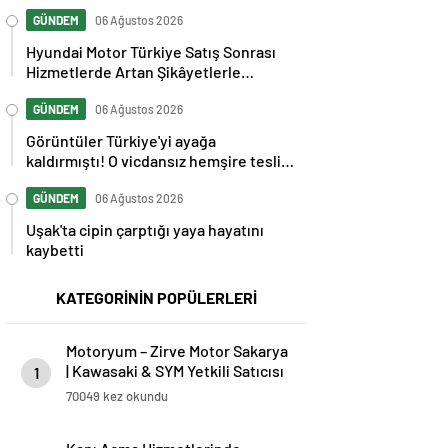
GÜNDEM
06 Ağustos 2026
Hyundai Motor Türkiye Satış Sonrası
Hizmetlerde Artan Şikâyetlerle
Gündemde
GÜNDEM
06 Ağustos 2026
Görüntüler Türkiye'yi ayağa
kaldırmıştı! O vicdansız hemşire teslim
oldu
GÜNDEM
06 Ağustos 2026
Uşak'ta cipin çarptığı yaya hayatını
kaybetti
KATEGORİNİN POPÜLERLERİ
Motoryum – Zirve Motor Sakarya
| Kawasaki & SYM Yetkili Satıcısı
1
ve Servisi
70049 kez okundu