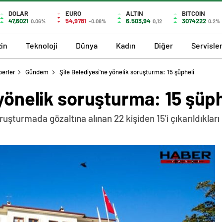
DOLAR
EURO
ALTIN
BITCOIN
47,6021
54,9781
6.503,94
3074222
0.06%
-0.08%
0,12
0.2%
in
Teknoloji
Dünya
Kadın
Diğer
Servisle
berler
Gündem
Şile Belediyesi'ne yönelik soruşturma: 15 şüpheli
 yönelik soruşturma: 15 şüph
oruşturmada gözaltına alınan 22 kişiden 15'i çıkarıldıkla