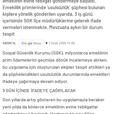
emeklinin evine tebligat göndermeye başladı.
Emeklilik primlerinde 'usulsüzlük' şüphesi bulunan
kişilere yönelik gönderilen uyarıda, 3 iş günü
içerisinde SGK ilçe müdürlüklerine gelerek ifade
vermeleri istenmekte. Mevzuata aykırı bir durum
tespit
7 Ocak 2026 14:00
ABONE OL
News
Sosyal Güvenlik Kurumu (SGK), milyonlarca emeklinin
prim ödemelerini geçmişe dönük incelemeye alırken,
bu uygulama için oluşturulan ekipler tespit ettikleri ya
da şüphelendikleri usulsüzlük durumlarında emeklileri
ifadeye çağırmaya devam ediyor.
3 GÜN İÇİNDE İFADEYE ÇAĞRILACAK
Son yıllarda artış gösteren bu uygulamayla beraber
yeni yılda da binlerce emeklinin evine tebligatlar
gönderilmeye başlandı. Herhangi bir işte fiilen