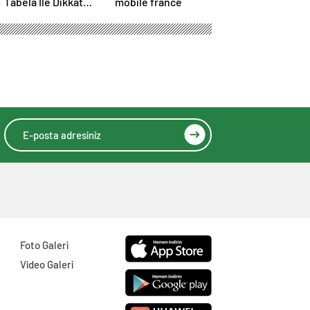
Tabela İle Dikkat
mobile france
Çekici Duyurular
Yapın
Foto Galeri
Video Galeri