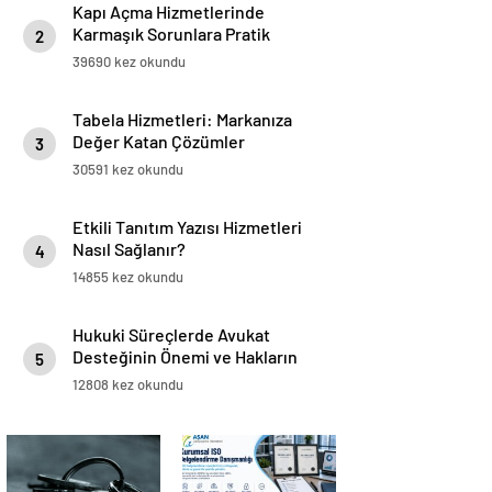
Kapı Açma Hizmetlerinde
Karmaşık Sorunlara Pratik
2
Çözümler
39690 kez okundu
Tabela Hizmetleri: Markanıza
Değer Katan Çözümler
3
30591 kez okundu
Etkili Tanıtım Yazısı Hizmetleri
Nasıl Sağlanır?
4
14855 kez okundu
Hukuki Süreçlerde Avukat
Desteğinin Önemi ve Hakların
5
Korunması
12808 kez okundu