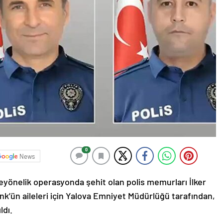
0
News
D’eyönelik operasyonda şehit olan polis memurları İlker
nk’ün aileleri için Yalova Emniyet Müdürlüğü tarafından,
ldı.