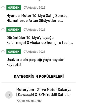
GÜNDEM
07 Ağustos 2026
Hyundai Motor Türkiye Satış Sonrası
Hizmetlerde Artan Şikâyetlerle
Gündemde
GÜNDEM
07 Ağustos 2026
Görüntüler Türkiye'yi ayağa
kaldırmıştı! O vicdansız hemşire teslim
oldu
GÜNDEM
07 Ağustos 2026
Uşak'ta cipin çarptığı yaya hayatını
kaybetti
KATEGORİNİN POPÜLERLERİ
Motoryum – Zirve Motor Sakarya
| Kawasaki & SYM Yetkili Satıcısı
1
ve Servisi
70049 kez okundu