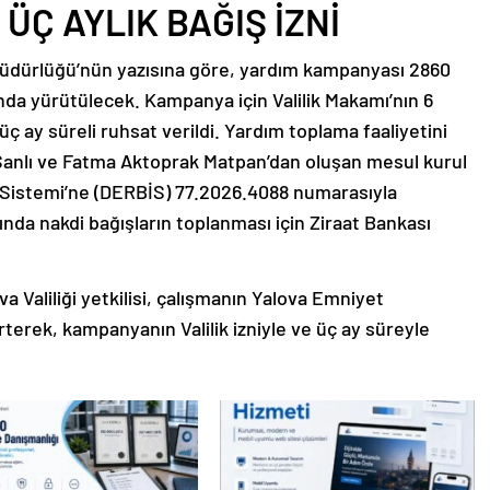
 ÜÇ AYLIK BAĞIŞ İZNİ
ler Müdürlüğü’nün yazısına göre, yardım kampanyası 2860
da yürütülecek. Kampanya için Valilik Makamı’nın 6
 üç ay süreli ruhsat verildi. Yardım toplama faaliyetini
Şanlı ve Fatma Aktoprak Matpan’dan oluşan mesul kurul
 Sistemi’ne (DERBİS) 77.2026.4088 numarasıyla
da nakdi bağışların toplanması için Ziraat Bankası
Valiliği yetkilisi, çalışmanın Yalova Emniyet
rterek, kampanyanın Valilik izniyle ve üç ay süreyle