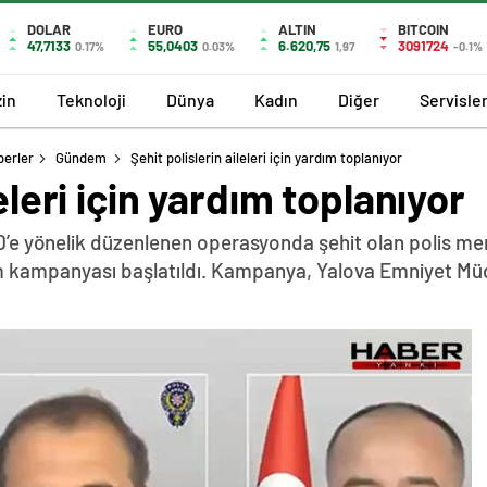
DOLAR
EURO
ALTIN
BITCOIN
47,7133
55,0403
6.620,75
3091724
0.17%
0.03%
1,97
-0.1%
in
Teknoloji
Dünya
Kadın
Diğer
Servisle
berler
Gündem
Şehit polislerin aileleri için yardım toplanıyor
eleri için yardım toplanıyor
İD’e yönelik düzenlenen operasyonda şehit olan polis mem
dım kampanyası başlatıldı. Kampanya, Yalova Emniyet Mü