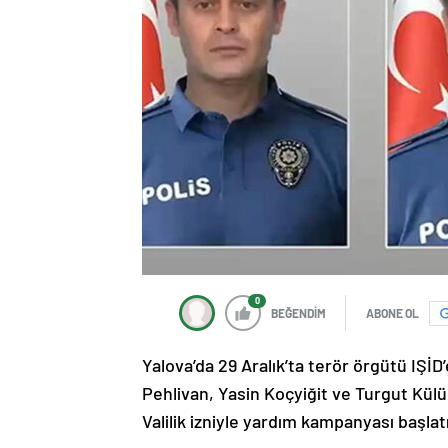
0
BEĞENDİM
ABONE OL
Yalova’da 29 Aralık’ta terör örgütü IŞİ
Pehlivan, Yasin Koçyiğit ve Turgut Külü
Valilik izniyle yardım kampanyası başlatı