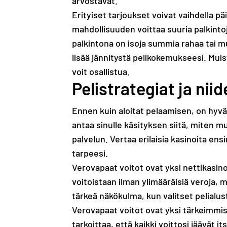
arvostavat.
Erityiset tarjoukset voivat vaihdella päivi
mahdollisuuden voittaa suuria palkintoja.
palkintona on isoja summia rahaa tai mu
lisää jännitystä pelikokemukseesi. Muist
voit osallistua.
Pelistrategiat ja nii
Ennen kuin aloitat pelaamisen, on hyvä
antaa sinulle käsityksen siitä, miten m
palvelun. Vertaa erilaisia kasinoita ensi
tarpeesi.
Verovapaat voitot ovat yksi nettikasin
voitoistaan ilman ylimääräisiä veroja,
tärkeä näkökulma, kun valitset pelialus
Verovapaat voitot ovat yksi tärkeimmist
tarkoittaa, että kaikki voittosi jäävät it