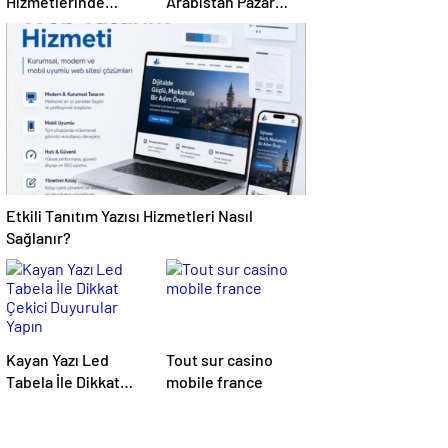
Hizmetlerinde
Arabistan Pazar
Karmaşık Sorunlara
Erişimini Sağlar
Pratik Çözümler
Etkili Tanıtım Yazısı Hizmetleri Nasıl
Sağlanır?
Kayan Yazı Led
Tout sur casino
Tabela İle Dikkat
mobile france
Çekici Duyurular
Yapın