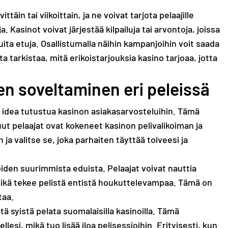
ttäin tai viikoittain, ja ne voivat tarjota pelaajille
 Kasinot voivat järjestää kilpailuja tai arvontoja, joissa
ita etuja. Osallistumalla näihin kampanjoihin voit saada
a tarkistaa, mitä erikoistarjouksia kasino tarjoaa, jotta
den soveltaminen eri peleissä
 idea tutustua kasinon asiakasarvosteluihin. Tämä
uut pelaajat ovat kokeneet kasinon pelivalikoiman ja
n ja valitse se, joka parhaiten täyttää toiveesi ja
oiden suurimmista eduista. Pelaajat voivat nauttia
 mikä tekee pelistä entistä houkuttelevampaa. Tämä on
taa.
ä syistä pelata suomalaisilla kasinoilla. Tämä
sellesi, mikä tuo lisää iloa pelisessioihin. Erityisesti, kun