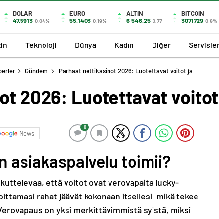
DOLAR
EURO
ALTIN
BITCOIN
47,5913
55,1403
6.546,25
3071729
0.04%
0.19%
0,77
0.6%
in
Teknoloji
Dünya
Kadın
Diğer
Servisle
berler
Gündem
Parhaat nettikasinot 2026: Luotettavat voitot ja
ot 2026: Luotettavat voito
0
News
n asiakaspalvelu toimii?
ukuttelevaa, että voitot ovat verovapaita lucky-
voittamasi rahat jäävät kokonaan itsellesi, mikä tekee
erovapaus on yksi merkittävimmistä syistä, miksi