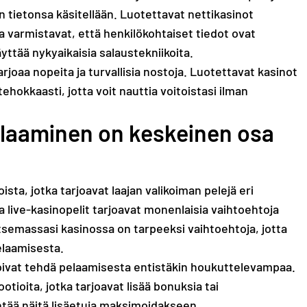
än tietonsa käsitellään. Luotettavat nettikasinot
a varmistavat, että henkilökohtaiset tiedot ovat
yttää nykyaikaisia salaustekniikoita.
tarjoaa nopeita ja turvallisia nostoja. Luotettavat kasinot
ehokkaasti, jotta voit nauttia voitoistasi ilman
pelaaminen on keskeinen osa
sta, jotka tarjoavat laajan valikoiman pelejä eri
ja live-kasinopelit tarjoavat monenlaisia vaihtoehtoja
litsemassasi kasinossa on tarpeeksi vaihtoehtoja, jotta
pelaamisesta.
voivat tehdä pelaamisesta entistäkin houkuttelevampaa.
otioita, jotka tarjoavat lisää bonuksia tai
yntää näitä lisäetuja maksimoidakseen