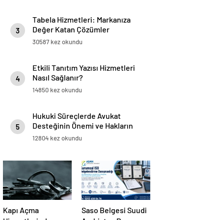
Tabela Hizmetleri: Markanıza
Değer Katan Çözümler
3
30587 kez okundu
Etkili Tanıtım Yazısı Hizmetleri
Nasıl Sağlanır?
4
14850 kez okundu
Hukuki Süreçlerde Avukat
Desteğinin Önemi ve Hakların
5
Korunması
12804 kez okundu
Kapı Açma
Saso Belgesi Suudi