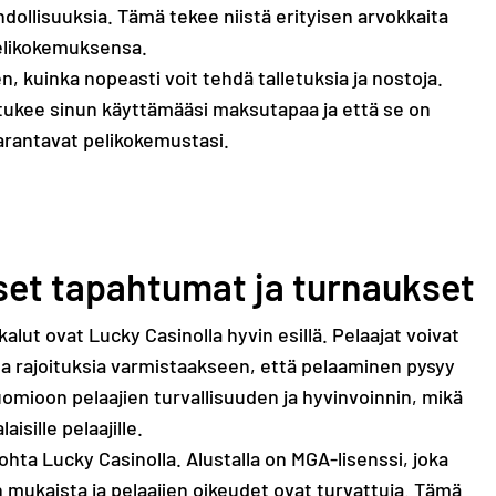
dollisuuksia. Tämä tekee niistä erityisen arvokkaita
pelikokemuksensa.
, kuinka nopeasti voit tehdä talletuksia ja nostoja.
 tukee sinun käyttämääsi maksutapaa ja että se on
rantavat pelikokemustasi.
iset tapahtumat ja turnaukset
alut ovat Lucky Casinolla hyvin esillä. Pelaajat voivat
uita rajoituksia varmistaakseen, että pelaaminen pysyy
omioon pelaajien turvallisuuden ja hyvinvoinnin, mikä
isille pelaajille.
ohta Lucky Casinolla. Alustalla on MGA-lisenssi, joka
n mukaista ja pelaajien oikeudet ovat turvattuja. Tämä