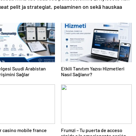
ikeat pelit ja strategiat, pelaaminen on sekä hauskaa
lgesi Suudi Arabistan
Etkili Tanıtım Yazısı Hizmetleri
rişimini Sağlar
Nasıl Sağlanır?
r casino mobile france
Frumzi – Tu puerta de acceso
rápida a la emocionante acción