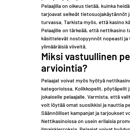
Pelaajilla on oikeus tietää, kuinka heid
tarjoavat selkeät tietosuojakäytännöt j
turvassa. Tarkista myös, että kasino kä
Pelaajille on tärkeää, että nettikasino 
käsittelevät nostopyynnöt nopeasti ja t
ylimääräisiä viiveitä.
Miksi vastuullinen 
arviointia?
Pelaajat voivat myös hyötyä nettikasinoi
kategorioissa. Kolikkopelit, pöytäpelit 
jokaiselle pelaajalle. Varmista, että va
voit löytää omat suosikkisi ja nauttia 
Säännölliset kampanjat ja tarjoukset 
Nettikasinoissa on usein erilaisia promo
ilmaiskierroksia. Pelaajat voivat hyöd