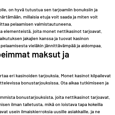
lle, on hyvä tutustua sen tarjoamiin bonuksiin ja
tämään, millaisia etuja voit saada ja miten voit
loittaa pelaamisen valmistautuneena.
ta elementeistä, joita monet nettikasinot tarjoavat.
aikutuksen jakajien kanssa ja tuovat kasinon
 pelaamisesta vieläkin jännittävämpää ja aidompaa.
opeimmat maksut ja
taa eri kasinoiden tarjouksia. Monet kasinot kilpailevat
ttelevissa bonustarjouksissa. Ota aikaa tutkimiseen ja
mmista bonustarjouksista, joita nettikasinot tarjoavat.
en ilman talletusta, mikä on loistava tapa kokeilla
vat usein ilmaiskierroksia uusille asiakkaille, ja ne