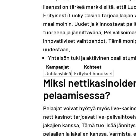
lisenssi on tärkeä merkki siitä, että Lu
Erityisesti Lucky Casino tarjoaa laajan v
maailmoihin. Uudet ja kiinnostavat peli
tuoreena ja jännittävänä. Pelivalikoimas
innovatiiviset vaihtoehdot. Tämä moni
uudestaan.
Yhteisön tuki ja aktiivinen osallistum
Kampanjat
Kohteet
Juhlapyhinä
Erityiset bonukset
Miksi nettikasinoide
pelaamisessa?
Pelaajat voivat hyötyä myös live-kasin
nettikasinot tarjoavat live-pelivaihtoeh
jakajien kanssa. Tämä tuo lisää jännitys
pelaajien ja jakajien kanssa. Varmista, 