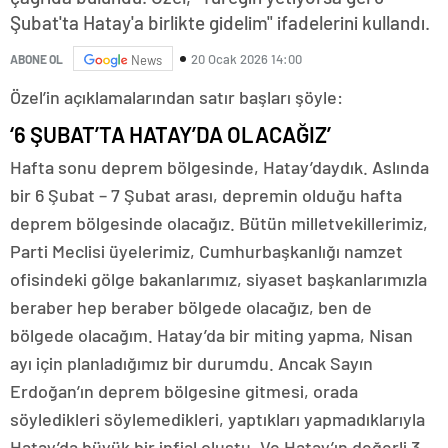
Şubat'ta Hatay'a birlikte gidelim" ifadelerini kullandı.
20 Ocak 2026 14:00
ABONE OL
News
Özel’in açıklamalarından satır başları şöyle:
‘6 ŞUBAT’TA HATAY’DA OLACAĞIZ’
Hafta sonu deprem bölgesinde, Hatay’daydık. Aslında
bir 6 Şubat – 7 Şubat arası, depremin olduğu hafta
deprem bölgesinde olacağız. Bütün milletvekillerimiz,
Parti Meclisi üyelerimiz, Cumhurbaşkanlığı namzet
ofisindeki gölge bakanlarımız, siyaset başkanlarımızla
beraber hep beraber bölgede olacağız, ben de
bölgede olacağım. Hatay’da bir miting yapma, Nisan
ayı için planladığımız bir durumdu. Ancak Sayın
Erdoğan’ın deprem bölgesine gitmesi, orada
söyledikleri söylemedikleri, yaptıkları yapmadıklarıyla
Hatay’da büyük bir infial oluştu. Ve Hatay’ın değerli 3