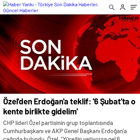
Özel'den Erdoğan'a teklif: '6 Şubat'ta o
kente birlikte gidelim'
CHP lideri Özel partisinin grup toplantısında
Cumhurbaşkanı ve AKP Genel Başkanı Erdoğan'a
çağrıda bulundu. Özel, "Yüreğin yetiyorsa gel 6