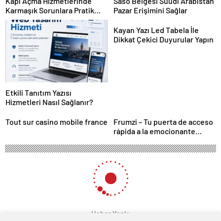
Kapı Açma Hizmetlerinde
Saso Belgesi Suudi Arabistan
Karmaşık Sorunlara Pratik
Pazar Erişimini Sağlar
Çözümler
Kayan Yazı Led Tabela İle
Dikkat Çekici Duyurular Yapın
Etkili Tanıtım Yazısı
Hizmetleri Nasıl Sağlanır?
Tout sur casino mobile france
Frumzi – Tu puerta de acceso
rápida a la emocionante
acción de casino
Haber Yankı