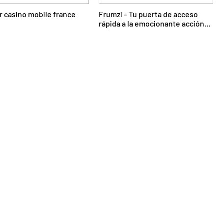
r casino mobile france
Frumzi – Tu puerta de acceso
rápida a la emocionante acción
de casino