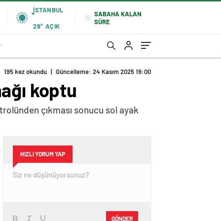
İSTANBUL
SABAHA KALAN
SÜRE
29°
AÇIK
r
195 kez okundu
|
Güncelleme: 24 Kasım 2025 19:00
mağı koptu
ontrolünden çıkması sonucu sol ayak
HIZLI YORUM YAP
GÖNDER