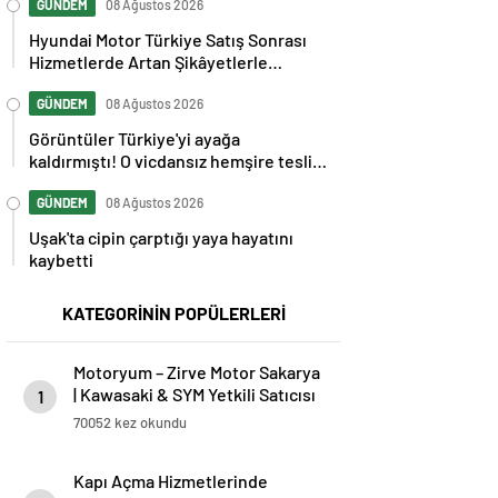
GÜNDEM
08 Ağustos 2026
Hyundai Motor Türkiye Satış Sonrası
Hizmetlerde Artan Şikâyetlerle
Gündemde
GÜNDEM
08 Ağustos 2026
Görüntüler Türkiye'yi ayağa
kaldırmıştı! O vicdansız hemşire teslim
oldu
GÜNDEM
08 Ağustos 2026
Uşak'ta cipin çarptığı yaya hayatını
kaybetti
KATEGORİNİN POPÜLERLERİ
Motoryum – Zirve Motor Sakarya
| Kawasaki & SYM Yetkili Satıcısı
1
ve Servisi
70052 kez okundu
Kapı Açma Hizmetlerinde