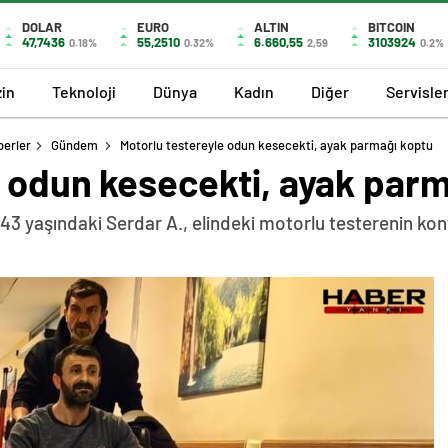
DOLAR
EURO
ALTIN
BITCOIN
47,7436
55,2510
6.660,55
3103924
0.18%
0.32%
2,59
0.2%
in
Teknoloji
Dünya
Kadın
Diğer
Servisle
berler
Gündem
Motorlu testereyle odun kesecekti, ayak parmağı koptu
e odun kesecekti, ayak par
 43 yaşındaki Serdar A., elindeki motorlu testerenin k