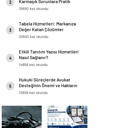
Karmaşık Sorunlara Pratik
2
Çözümler
39692 kez okundu
Tabela Hizmetleri: Markanıza
Değer Katan Çözümler
3
30593 kez okundu
Etkili Tanıtım Yazısı Hizmetleri
Nasıl Sağlanır?
4
14858 kez okundu
Hukuki Süreçlerde Avukat
Desteğinin Önemi ve Hakların
5
Korunması
12809 kez okundu