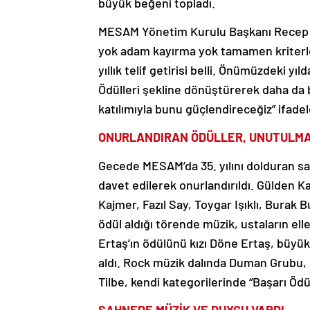
büyük beğeni topladı.
MESAM Yönetim Kurulu Başkanı Recep Er
yok adam kayırma yok tamamen kriterler be
yıllık telif getirisi belli. Önümüzdeki y
Ödülleri şekline dönüştürerek daha da b
katılımıyla bunu güçlendireceğiz” ifadele
ONURLANDIRAN ÖDÜLLER, UNUTULM
Gecede MESAM’da 35. yılını dolduran san
davet edilerek onurlandırıldı. Gülden 
Kajmer, Fazıl Say, Toygar Işıklı, Burak 
ödül aldığı törende müzik, ustaların el
Ertaş’ın ödülünü kızı Döne Ertaş, büyü
aldı. Rock müzik dalında Duman Grubu, 
Tilbe, kendi kategorilerinde “Başarı Ödü
SAHNEDE MÜZİK VE DUYGU VARDI