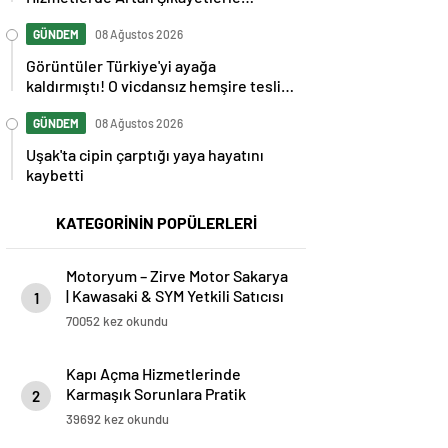
Gündemde
GÜNDEM
08 Ağustos 2026
Görüntüler Türkiye'yi ayağa
kaldırmıştı! O vicdansız hemşire teslim
oldu
GÜNDEM
08 Ağustos 2026
Uşak'ta cipin çarptığı yaya hayatını
kaybetti
KATEGORİNİN POPÜLERLERİ
Motoryum – Zirve Motor Sakarya
| Kawasaki & SYM Yetkili Satıcısı
1
ve Servisi
70052 kez okundu
Kapı Açma Hizmetlerinde
Karmaşık Sorunlara Pratik
2
Çözümler
39692 kez okundu