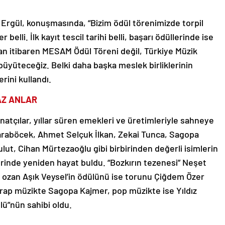
gül, konuşmasında, “Bizim ödül törenimizde torpil
lli. İlk kayıt tescil tarihi belli, başarı ödüllerinde ise
ıldan itibaren MESAM Ödül Töreni değil, Türkiye Müzik
üyüteceğiz. Belki daha başka meslek birliklerinin
rini kullandı.
AZ ANLAR
atçılar, yıllar süren emekleri ve üretimleriyle sahneye
Karaböcek, Ahmet Selçuk İlkan, Zekai Tunca, Sagopa
Bulut, Cihan Mürtezaoğlu gibi birbirinden değerli isimlerin
lerinde yeniden hayat buldu. “Bozkırın tezenesi” Neşet
k ozan Aşık Veysel’in ödülünü ise torunu Çiğdem Özer
rap müzikte Sagopa Kajmer, pop müzikte ise Yıldız
lü”nün sahibi oldu.