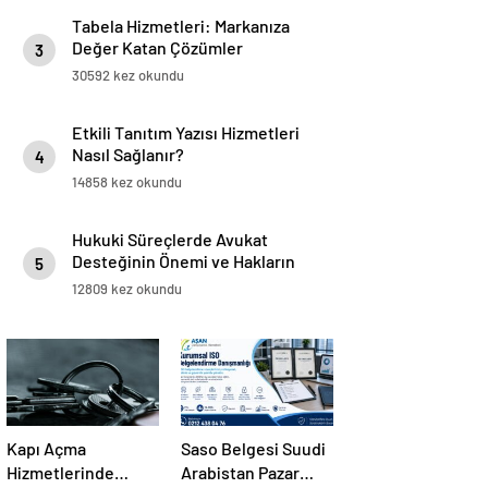
Tabela Hizmetleri: Markanıza
Değer Katan Çözümler
3
30592 kez okundu
Etkili Tanıtım Yazısı Hizmetleri
Nasıl Sağlanır?
4
14858 kez okundu
Hukuki Süreçlerde Avukat
Desteğinin Önemi ve Hakların
5
Korunması
12809 kez okundu
Kapı Açma
Saso Belgesi Suudi
Hizmetlerinde
Arabistan Pazar