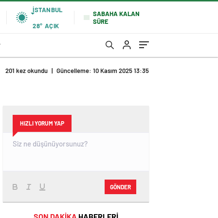
İSTANBUL
SABAHA KALAN
SÜRE
28°
AÇIK
r
201 kez okundu
|
Güncelleme: 10 Kasım 2025 13:35
HIZLI YORUM YAP
GÖNDER
SON DAKİKA
HABERLERİ