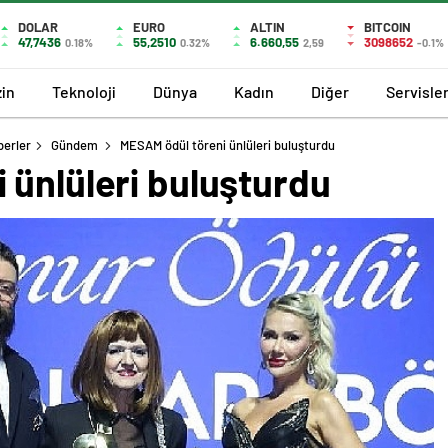
DOLAR
EURO
ALTIN
BITCOIN
47,7436
55,2510
6.660,55
3098652
0.18%
0.32%
2,59
-0.1%
in
Teknoloji
Dünya
Kadın
Diğer
Servisle
berler
Gündem
MESAM ödül töreni ünlüleri buluşturdu
 ünlüleri buluşturdu