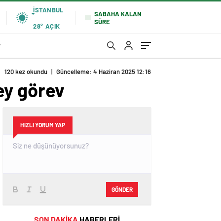
İSTANBUL
SABAHA KALAN
SÜRE
28°
AÇIK
r
120 kez okundu
|
Güncelleme: 4 Haziran 2025 12:16
ey görev
HIZLI YORUM YAP
GÖNDER
SON DAKİKA
HABERLERİ