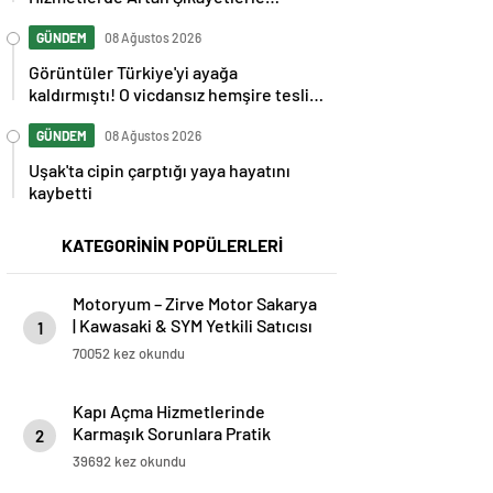
Gündemde
GÜNDEM
08 Ağustos 2026
Görüntüler Türkiye'yi ayağa
kaldırmıştı! O vicdansız hemşire teslim
oldu
GÜNDEM
08 Ağustos 2026
Uşak'ta cipin çarptığı yaya hayatını
kaybetti
KATEGORİNİN POPÜLERLERİ
Motoryum – Zirve Motor Sakarya
| Kawasaki & SYM Yetkili Satıcısı
1
ve Servisi
70052 kez okundu
Kapı Açma Hizmetlerinde
Karmaşık Sorunlara Pratik
2
Çözümler
39692 kez okundu