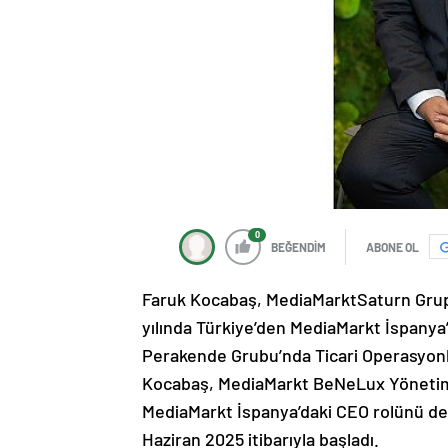
0
BEĞENDİM
ABONE OL
Faruk Kocabaş, MediaMarktSaturn Grup 
yılında Türkiye’den MediaMarkt İspany
Perakende Grubu’nda Ticari Operasyonl
Kocabaş, MediaMarkt BeNeLux Yönetim 
MediaMarkt İspanya’daki CEO rolünü de
Haziran 2025 itibarıyla başladı.