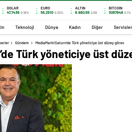
DOLAR
EURO
ALTIN
BITCOIN
47,7436
55,2510
6.660,55
3097946
0.18%
0.32%
2,59
0.1%
in
Teknoloji
Dünya
Kadın
Diğer
Servisle
berler
Gündem
MediaMarktSaturn’de Türk yöneticiye üst düzey görev
de Türk yöneticiye üst düz