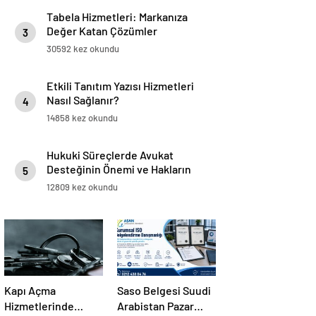
Tabela Hizmetleri: Markanıza
Değer Katan Çözümler
3
30592 kez okundu
Etkili Tanıtım Yazısı Hizmetleri
Nasıl Sağlanır?
4
14858 kez okundu
Hukuki Süreçlerde Avukat
Desteğinin Önemi ve Hakların
5
Korunması
12809 kez okundu
Kapı Açma
Saso Belgesi Suudi
Hizmetlerinde
Arabistan Pazar