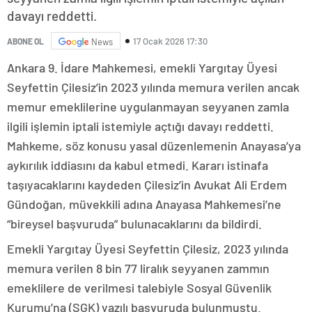
davayı reddetti.
17 Ocak 2026 17:30
ABONE OL
News
Ankara 9. İdare Mahkemesi, emekli Yargıtay Üyesi
Seyfettin Çilesiz’in 2023 yılında memura verilen ancak
memur emeklilerine uygulanmayan seyyanen zamla
ilgili işlemin iptali istemiyle açtığı davayı reddetti.
Mahkeme, söz konusu yasal düzenlemenin Anayasa’ya
aykırılık iddiasını da kabul etmedi. Kararı istinafa
taşıyacaklarını kaydeden Çilesiz’in Avukat Ali Erdem
Gündoğan, müvekkili adına Anayasa Mahkemesi’ne
“bireysel başvuruda” bulunacaklarını da bildirdi.
Emekli Yargıtay Üyesi Seyfettin Çilesiz, 2023 yılında
memura verilen 8 bin 77 liralık seyyanen zammın
emeklilere de verilmesi talebiyle Sosyal Güvenlik
Kurumu’na (SGK) yazılı başvuruda bulunmuştu.