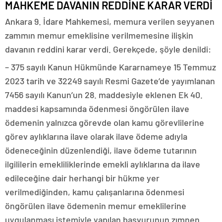
MAHKEME DAVANIN REDDİNE KARAR VERDİ
Ankara 9. İdare Mahkemesi, memura verilen seyyanen
zammın memur emeklisine verilmemesine ilişkin
davanın reddini karar verdi. Gerekçede, şöyle denildi:
– 375 sayılı Kanun Hükmünde Kararnameye 15 Temmuz
2023 tarih ve 32249 sayılı Resmi Gazete’de yayımlanan
7456 sayılı Kanun’un 28. maddesiyle eklenen Ek 40.
maddesi kapsamında ödenmesi öngörülen ilave
ödemenin yalnızca görevde olan kamu görevlilerine
görev aylıklarına ilave olarak ilave ödeme adıyla
ödeneceğinin düzenlendiği, ilave ödeme tutarının
ilgililerin emekliliklerinde emekli aylıklarına da ilave
edileceğine dair herhangi bir hükme yer
verilmediğinden, kamu çalışanlarına ödenmesi
öngörülen ilave ödemenin memur emeklilerine
uygulanması istemiyle yapılan başvurunun zımnen