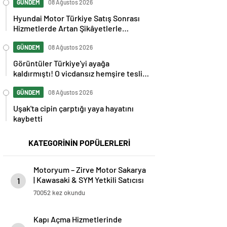
GÜNDEM
08 Ağustos 2026
Hyundai Motor Türkiye Satış Sonrası
Hizmetlerde Artan Şikâyetlerle
Gündemde
GÜNDEM
08 Ağustos 2026
Görüntüler Türkiye'yi ayağa
kaldırmıştı! O vicdansız hemşire teslim
oldu
GÜNDEM
08 Ağustos 2026
Uşak'ta cipin çarptığı yaya hayatını
kaybetti
KATEGORİNİN POPÜLERLERİ
Motoryum – Zirve Motor Sakarya
| Kawasaki & SYM Yetkili Satıcısı
1
ve Servisi
70052 kez okundu
Kapı Açma Hizmetlerinde