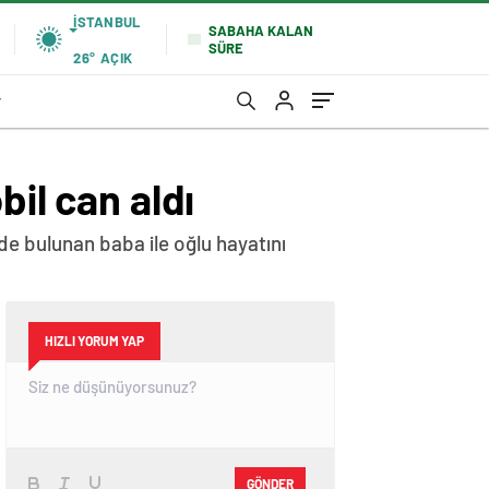
İSTANBUL
SABAHA KALAN
SÜRE
26°
AÇIK
r
bil can aldı
e bulunan baba ile oğlu hayatını
HIZLI YORUM YAP
GÖNDER