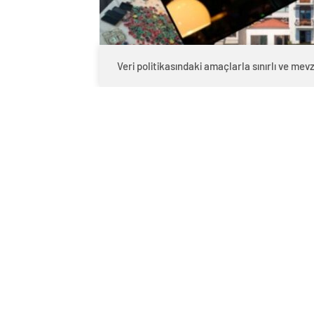
Veri politikasındaki amaçlarla sınırlı ve m
0
BEĞENDİM
ABONE OL
İstanbul Cumhuriyet Başsavcılığı’nın 
kapsamında birçok kere baskınla aranan
yönelik soruşturma derinleşiyor.
Otelin sahibi Muzaffer Yıldırım ve otel
ifadelerinin ardından otele yeni bir bask