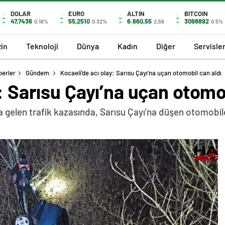
DOLAR
EURO
ALTIN
BITCOIN
47,7436
55,2510
6.660,55
3098892
0.18%
0.32%
2,59
0.5%
in
Teknoloji
Dünya
Kadın
Diğer
Servisle
berler
Gündem
Kocaeli’de acı olay: Sarısu Çayı’na uçan otomobil can aldı
: Sarısu Çayı’na uçan otomo
 gelen trafik kazasında, Sarısu Çayı’na düşen otomobild