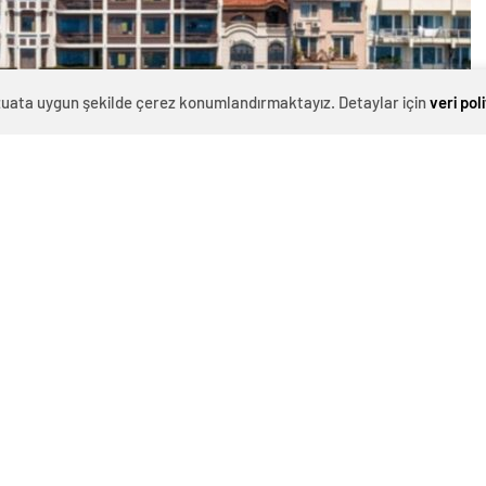
evzuata uygun şekilde çerez konumlandırmaktayız. Detaylar için
veri pol
0
News
yürüttüğü ünlülere yönelik uyuşturucu soruşturması
 ve İBB tarafından kaçak bölümleri yıkılan Bebek Otel’e
 müdürü Arif Altunbulak tutuklanırken, Altunbulak’ın
ın düzenlenmiş ve fazla sayıda dijital ve fiziki materyal