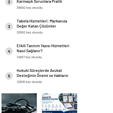
Karmaşık Sorunlara Pratik
2
Çözümler
39692 kez okundu
Tabela Hizmetleri: Markanıza
Değer Katan Çözümler
3
30592 kez okundu
Etkili Tanıtım Yazısı Hizmetleri
Nasıl Sağlanır?
4
14857 kez okundu
Hukuki Süreçlerde Avukat
Desteğinin Önemi ve Hakların
5
Korunması
12809 kez okundu