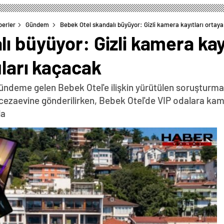
berler
Gündem
Bebek Otel skandalı büyüyor: Gizli kamera kayıtları ortaya 
 büyüyor: Gizli kamera kayıt
uları kaçacak
deme gelen Bebek Otel'e ilişkin yürütülen soruşturmada
cezaevine gönderilirken, Bebek Otel'de VIP odalara kamer
la