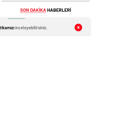
SON DAKİKA
HABERLERİ
GÜNDEM
08 Ağustos 2026
itikamızı
inceleyebilirsiniz.
Hukuki Süreçlerde Avukat Desteğinin
Önemi ve Hakların Korunması
GÜNDEM
08 Ağustos 2026
Tabela Hizmetleri: Markanıza Değer
Katan Çözümler
GÜNDEM
08 Ağustos 2026
SEO Çalışmaları Marka Güvenini Nasıl
Artırır?
GÜNDEM
08 Ağustos 2026
Hızlı Okuma Teknikleri Beyin
Performansını Geliştirir mi?
GÜNDEM
08 Ağustos 2026