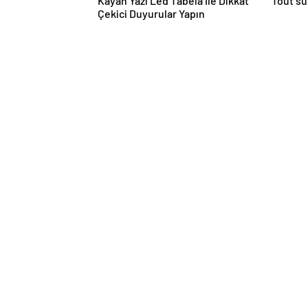
Kayan Yazı Led Tabela İle Dikkat
Tout su
Çekici Duyurular Yapın