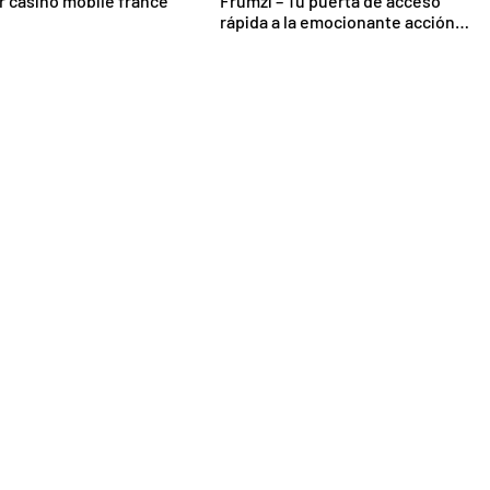
r casino mobile france
Frumzi – Tu puerta de acceso
rápida a la emocionante acción
de casino