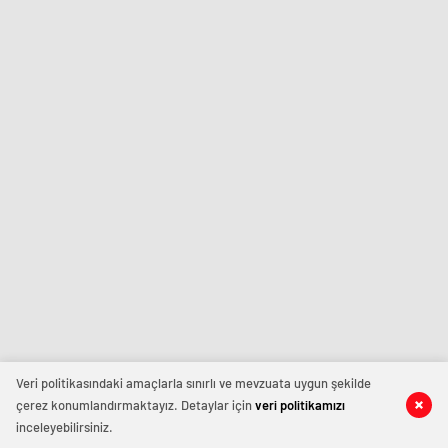
Veri politikasındaki amaçlarla sınırlı ve mevzuata uygun şekilde
çerez konumlandırmaktayız. Detaylar için
veri politikamızı
inceleyebilirsiniz.