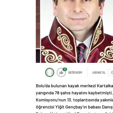
0
BEĞENDİM
ABONE OL
Bolu’da bulunan kayak merkezi Kartalkay
yangında 78 şahıs hayatını kaybetmişti.
Komisyonu’nun 13. toplantısında yakınl
öğrencisi Yiğit Gençbay’ın babası Dan