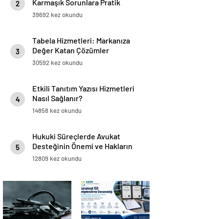
Karmaşık Sorunlara Pratik
2
Çözümler
39692 kez okundu
Tabela Hizmetleri: Markanıza
Değer Katan Çözümler
3
30592 kez okundu
Etkili Tanıtım Yazısı Hizmetleri
Nasıl Sağlanır?
4
14858 kez okundu
Hukuki Süreçlerde Avukat
Desteğinin Önemi ve Hakların
5
Korunması
12809 kez okundu