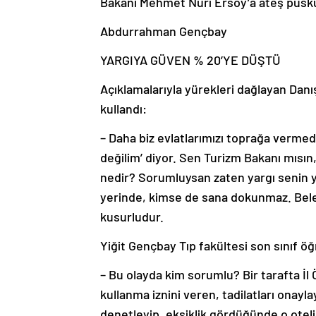
Bakanı Mehmet Nuri Ersoy’a ateş püsk
Abdurrahman Gençbay
YARGIYA GÜVEN % 20’YE DÜŞTÜ
Açıklamalarıyla yürekleri dağlayan Dan
kullandı:
– Daha biz evlatlarımızı toprağa vermed
değilim’ diyor. Sen Turizm Bakanı mısı
nedir? Sorumluysan zaten yargı senin ya
yerinde, kimse de sana dokunmaz. Beled
kusurludur.
Yiğit Gençbay Tıp fakültesi son sınıf öğ
– Bu olayda kim sorumlu? Bir tarafta İl 
kullanma iznini veren, tadilatları onayla
denetleyip, eksiklik gördüğünde o otelin