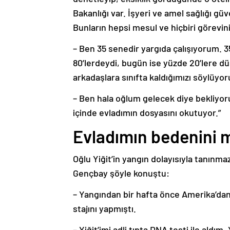
Bakanlığı var. İşyeri ve amel sağlığı güv
Bunların hepsi mesul ve hiçbiri görevi
– Ben 35 senedir yargıda çalışıyorum. 
80’lerdeydi, bugün ise yüzde 20’lere d
arkadaşlara sınıfta kaldığımızı söylüyo
– Ben hala oğlum gelecek diye bekliyo
içinde evladımın dosyasını okutuyor.”
Evladımın bedenini 
Oğlu Yiğit’in yangın dolayısıyla tanınma
Gençbay şöyle konuştu:
– Yangından bir hafta önce Amerika’dan 
stajını yapmıştı.
– Yiğit’imi adli tıpta DNA testi ile aldı