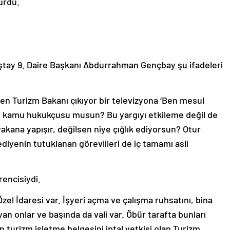
ürdü.
ıştay 9. Daire Başkanı Abdurrahman Gençbay şu ifadeleri
en Turizm Bakanı çıkıyor bir televizyona ‘Ben mesul
n, kamu hukukçusu musun? Bu yargıyı etkileme değil de
kana yapışır, değilsen niye çığlık ediyorsun? Otur
iyenin tutuklanan görevlileri de iç tamamı asli
rencisiydi.
Özel İdaresi var. İşyeri açma ve çalışma ruhsatını, bina
yan onlar ve başında da vali var. Öbür tarafta bunları
 turizm işletme belgesini iptal yetkisi olan Turizm