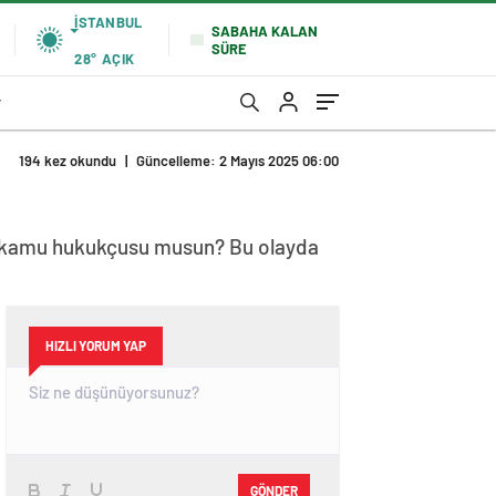
İSTANBUL
SABAHA KALAN
SÜRE
28°
AÇIK
r
194 kez okundu
|
Güncelleme: 2 Mayıs 2025 06:00
n, kamu hukukçusu musun? Bu olayda
HIZLI YORUM YAP
GÖNDER