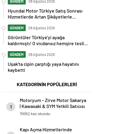
GÜNDEM
08 Ağustos 2026
Hyundai Motor Türkiye Satış Sonrası
Hizmetlerde Artan Şikâyetlerle
Gündemde
GÜNDEM
08 Ağustos 2026
Görüntüler Türkiye'yi ayağa
kaldırmıştı! O vicdansız hemşire teslim
oldu
GÜNDEM
08 Ağustos 2026
Uşak'ta cipin çarptığı yaya hayatını
kaybetti
KATEGORİNİN POPÜLERLERİ
Motoryum – Zirve Motor Sakarya
| Kawasaki & SYM Yetkili Satıcısı
1
ve Servisi
70052 kez okundu
Kapı Açma Hizmetlerinde