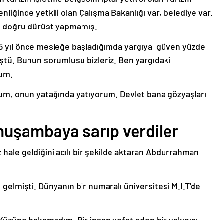
enliğinde yetkili olan Çalışma Bakanlığı var, belediye var.
ni doğru dürüst yapmamış.
35 yıl önce mesleğe başladığımda yargıya güven yüzde
üştü. Bunun sorumlusu bizleriz. Ben yargıdaki
rum.
rum, onun yatağında yatıyorum. Devlet bana gözyaşları
muşambaya sarıp verdiler
z hale geldiğini acılı bir şekilde aktaran Abdurrahman
gelmişti. Dünyanın bir numaralı üniversitesi M.I.T’de
m. Yüzüne bakamadım. Bir insan vefat eden bir yakınını