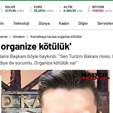
DOLAR
EURO
ALTIN
BITCOIN
47,7436
55,2510
6.660,55
3105162
0.18%
0.32%
2,59
-0.3%
in
Teknoloji
Dünya
Kadın
Diğer
Servisle
berler
Gündem
'Kartalkaya faciası organize kötülük'
 organize kötülük'
aire Başkanı böyle haykırdı: “Sen Turizm Bakanı mısı
diye de sorumlu. Organize kötülük var”