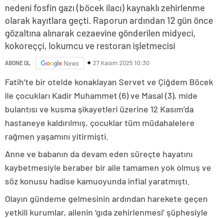
nedeni fosfin gazı (böcek ilacı) kaynaklı zehirlenme
olarak kayıtlara geçti. Raporun ardından 12 gün önce
gözaltına alınarak cezaevine gönderilen midyeci,
kokoreççi, lokumcu ve restoran işletmecisi
27 Kasım 2025 10:30
ABONE OL
News
Fatih’te bir otelde konaklayan Servet ve Çiğdem Böcek
ile çocukları Kadir Muhammet (6) ve Masal (3), mide
bulantısı ve kusma şikayetleri üzerine 12 Kasım’da
hastaneye kaldırılmış, çocuklar tüm müdahalelere
rağmen yaşamını yitirmişti.
Anne ve babanın da devam eden süreçte hayatını
kaybetmesiyle beraber bir aile tamamen yok olmuş ve
söz konusu hadise kamuoyunda infial yaratmıştı.
Olayın gündeme gelmesinin ardından harekete geçen
yetkili kurumlar, ailenin ‘gıda zehirlenmesi’ şüphesiyle