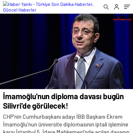
İmamoğlu'nun diploma davası bugün
Silivri'de görülecek!
CHP'nin Cumhurbaşkanı adayı İBB Başkanı Ekrem
İmamoğlu'nun üniversite diplomasının iptali işlemine
karşı İstanbul 5. İdare Mahkemesi’nde açılan davanın