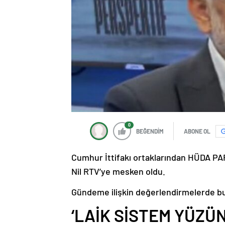
0
BEĞENDİM
ABONE OL
Cumhur İttifakı ortaklarından HÜDA PAR
Nil RTV’ye mesken oldu.
Gündeme ilişkin değerlendirmelerde bul
‘LAİK SİSTEM YÜZÜ