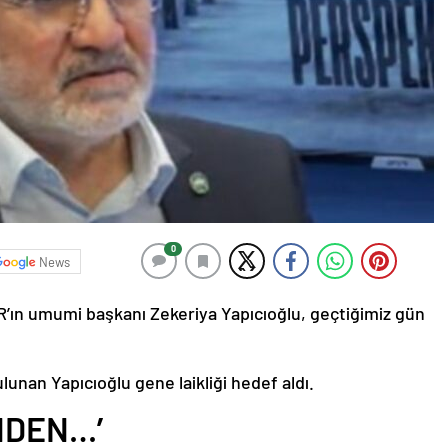
0
News
’ın umumi başkanı Zekeriya Yapıcıoğlu, geçtiğimiz gün
unan Yapıcıoğlu gene laikliği hedef aldı.
NDEN…’