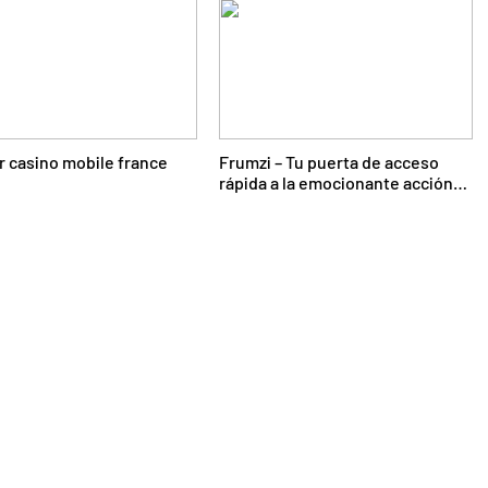
r casino mobile france
Frumzi – Tu puerta de acceso
rápida a la emocionante acción
de casino