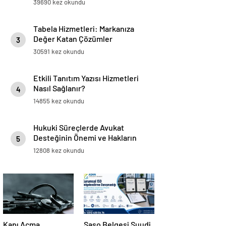
39690 kez okundu
Tabela Hizmetleri: Markanıza
Değer Katan Çözümler
3
30591 kez okundu
Etkili Tanıtım Yazısı Hizmetleri
Nasıl Sağlanır?
4
14855 kez okundu
Hukuki Süreçlerde Avukat
Desteğinin Önemi ve Hakların
5
Korunması
12808 kez okundu
Kapı Açma
Saso Belgesi Suudi