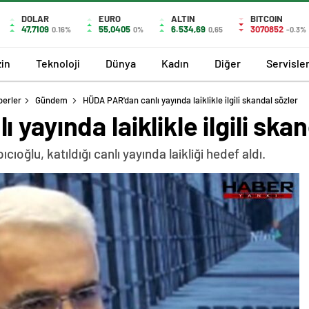
DOLAR
EURO
ALTIN
BITCOIN
47,7109
55,0405
6.534,69
3070852
0.16%
0%
0,65
-0.3%
in
Teknoloji
Dünya
Kadın
Diğer
Servisle
berler
Gündem
HÜDA PAR'dan canlı yayında laiklikle ilgili skandal sözler
yayında laiklikle ilgili ska
oğlu, katıldığı canlı yayında laikliği hedef aldı.