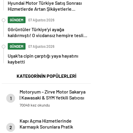
Hyundai Motor Türkiye Satış Sonrası
Hizmetlerde Artan Şikâyetlerle
Gündemde
GÜNDEM
07 Ağustos 2026
Görüntüler Türkiye'yi ayağa
kaldırmıştı! O vicdansız hemşire teslim
oldu
GÜNDEM
07 Ağustos 2026
Uşak'ta cipin çarptığı yaya hayatını
kaybetti
KATEGORİNİN POPÜLERLERİ
Motoryum – Zirve Motor Sakarya
| Kawasaki & SYM Yetkili Satıcısı
1
ve Servisi
70049 kez okundu
Kapı Açma Hizmetlerinde
Karmaşık Sorunlara Pratik
2
Çözümler