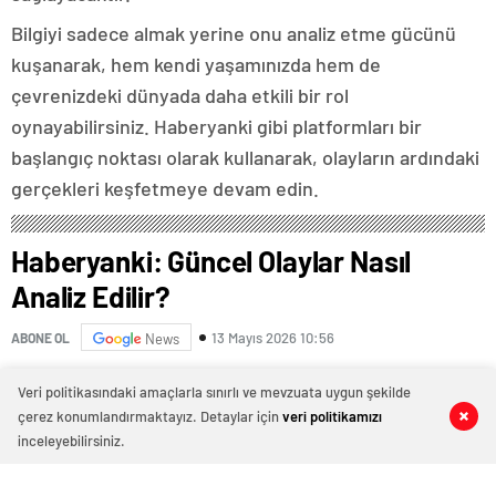
Bilgiyi sadece almak yerine onu analiz etme gücünü
kuşanarak, hem kendi yaşamınızda hem de
çevrenizdeki dünyada daha etkili bir rol
oynayabilirsiniz. Haberyanki gibi platformları bir
başlangıç noktası olarak kullanarak, olayların ardındaki
gerçekleri keşfetmeye devam edin.
Haberyanki: Güncel Olaylar Nasıl
Analiz Edilir?
13 Mayıs 2026 10:56
ABONE OL
News
Güncel olayları doğru ve derinlemesine anlamak,
Veri politikasındaki amaçlarla sınırlı ve mevzuata uygun şekilde
karmaşık dünyamızda yol almak için kritik bir beceridir.
çerez konumlandırmaktayız. Detaylar için
veri politikamızı
0
0
0
0
Ancak bilgi bombardımanı altında gerçeği çarpıtmadan
inceleyebilirsiniz.
ayırt etmek giderek zorlaşıyor. Bu analiz, yalnızca