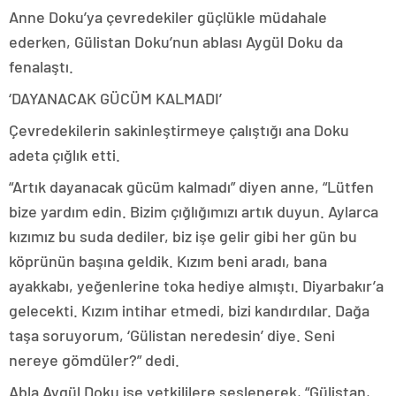
Anne Doku’ya çevredekiler güçlükle müdahale
ederken, Gülistan Doku’nun ablası Aygül Doku da
fenalaştı.
‘DAYANACAK GÜCÜM KALMADI’
Çevredekilerin sakinleştirmeye çalıştığı ana Doku
adeta çığlık etti.
“Artık dayanacak gücüm kalmadı” diyen anne, “Lütfen
bize yardım edin. Bizim çığlığımızı artık duyun. Aylarca
kızımız bu suda dediler, biz işe gelir gibi her gün bu
köprünün başına geldik. Kızım beni aradı, bana
ayakkabı, yeğenlerine toka hediye almıştı. Diyarbakır’a
gelecekti. Kızım intihar etmedi, bizi kandırdılar. Dağa
taşa soruyorum, ‘Gülistan neredesin’ diye. Seni
nereye gömdüler?” dedi.
Abla Aygül Doku ise yetkililere seslenerek, “Gülistan,