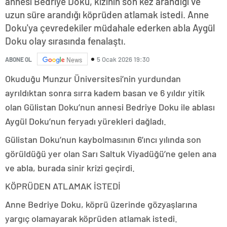
annesi Bedriye Doku, kızının son kez arandığı ve
uzun süre arandığı köprüden atlamak istedi. Anne
Doku'ya çevredekiler müdahale ederken abla Aygül
Doku olay sırasında fenalaştı.
5 Ocak 2026 19:30
ABONE OL
News
Okuduğu Munzur Üniversitesi’nin yurdundan
ayrıldıktan sonra sırra kadem basan ve 6 yıldır yitik
olan Gülistan Doku’nun annesi Bedriye Doku ile ablası
Aygül Doku’nun feryadı yürekleri dağladı.
Gülistan Doku’nun kaybolmasının 6’ıncı yılında son
görüldüğü yer olan Sarı Saltuk Viyadüğü’ne gelen ana
ve abla, burada sinir krizi geçirdi.
KÖPRÜDEN ATLAMAK İSTEDİ
Anne Bedriye Doku, köprü üzerinde gözyaşlarına
yargıç olamayarak köprüden atlamak istedi.