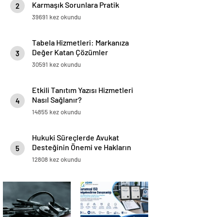
Karmaşık Sorunlara Pratik
2
Çözümler
39691 kez okundu
Tabela Hizmetleri: Markanıza
Değer Katan Çözümler
3
30591 kez okundu
Etkili Tanıtım Yazısı Hizmetleri
Nasıl Sağlanır?
4
14855 kez okundu
Hukuki Süreçlerde Avukat
Desteğinin Önemi ve Hakların
5
Korunması
12808 kez okundu