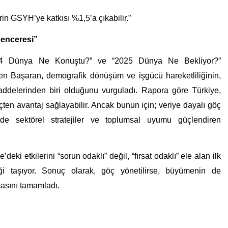
rin GSYH’ye katkısı %1,5’a çıkabilir.”
Penceresi”
24 Dünya Ne Konuştu?” ve “2025 Dünya Ne Bekliyor?”
en Başaran, demografik dönüşüm ve işgücü hareketliliğinin,
ddelerinden biri olduğunu vurguladı. Rapora göre Türkiye,
en avantaj sağlayabilir. Ancak bunun için; veriye dayalı göç
çinde sektörel stratejiler ve toplumsal uyumu güçlendiren
i etkilerini “sorun odaklı” değil, “fırsat odaklı” ele alan ilk
iği taşıyor. Sonuç olarak, göç yönetilirse, büyümenin de
masını tamamladı.