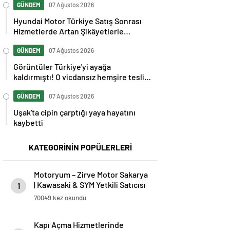
GÜNDEM
07 Ağustos 2026
Hyundai Motor Türkiye Satış Sonrası
Hizmetlerde Artan Şikâyetlerle
Gündemde
GÜNDEM
07 Ağustos 2026
Görüntüler Türkiye'yi ayağa
kaldırmıştı! O vicdansız hemşire teslim
oldu
GÜNDEM
07 Ağustos 2026
Uşak'ta cipin çarptığı yaya hayatını
kaybetti
KATEGORİNİN POPÜLERLERİ
Motoryum – Zirve Motor Sakarya
| Kawasaki & SYM Yetkili Satıcısı
1
ve Servisi
70049 kez okundu
Kapı Açma Hizmetlerinde