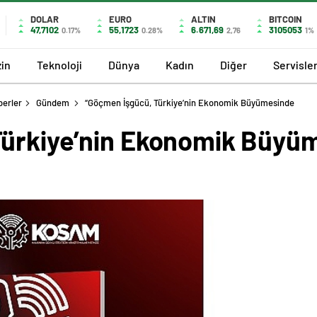
DOLAR
EURO
ALTIN
BITCOIN
47,7102
55,1723
6.671,69
3105053
0.17%
0.28%
2,76
1%
in
Teknoloji
Dünya
Kadın
Diğer
Servisle
berler
Gündem
“Göçmen İşgücü, Türkiye’nin Ekonomik Büyümesinde
ürkiye’nin Ekonomik Büyüm