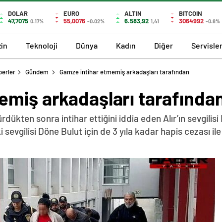
DOLAR
EURO
ALTIN
BITCOIN
47,7075
55,0076
6.583,92
3064992
0.17%
-0.02%
1,41
-0.8%
in
Teknoloji
Dünya
Kadın
Diğer
Servisle
berler
Gündem
Gamze intihar etmemiş arkadaşları tarafından
emiş arkadaşları tarafında
dükten sonra intihar ettiğini iddia eden Alır’ın sevgilis
sevgilisi Döne Bulut için de 3 yıla kadar hapis cezası ile