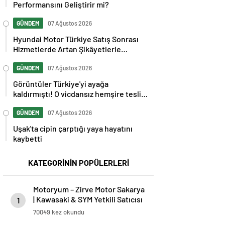
Performansını Geliştirir mi?
GÜNDEM
07 Ağustos 2026
Hyundai Motor Türkiye Satış Sonrası
Hizmetlerde Artan Şikâyetlerle
Gündemde
GÜNDEM
07 Ağustos 2026
Görüntüler Türkiye'yi ayağa
kaldırmıştı! O vicdansız hemşire teslim
oldu
GÜNDEM
07 Ağustos 2026
Uşak'ta cipin çarptığı yaya hayatını
kaybetti
KATEGORİNİN POPÜLERLERİ
Motoryum – Zirve Motor Sakarya
| Kawasaki & SYM Yetkili Satıcısı
1
ve Servisi
70049 kez okundu