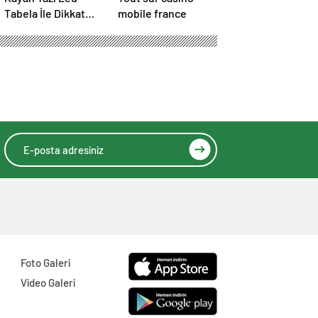
Tabela İle Dikkat
mobile france
Çekici Duyurular
Yapın
Foto Galeri
Video Galeri