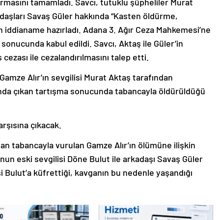
turmasını tamamladı. Savcı, tutuklu şüpheliler Murat
kadaşları Savaş Güler hakkında “Kasten öldürme,
n iddianame hazırladı. Adana 3. Ağır Ceza Mahkemesi’ne
onucunda kabul edildi. Savcı, Aktaş ile Güler’in
 cezası ile cezalandırılmasını talep etti.
 Gamze Alır’ın sevgilisi Murat Aktaş tarafından
nda çıkan tartışma sonucunda tabancayla öldürüldüğü
rşısına çıkacak.
an tabancayla vurulan Gamze Alır’ın ölümüne ilişkin
onun eski sevgilisi Döne Bulut ile arkadaşı Savaş Güler
lisi Bulut’a küfrettiği, kavganın bu nedenle yaşandığı