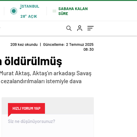
İSTANBUL
SABAHA KALAN
SÜRE
28°
AÇIK
r
209 kez okundu
|
Güncelleme: 2 Temmuz 2025
08:30
n öldürülmüş
i Murat Aktaş, Aktaş’ın arkadaşı Savaş
 cezalandırılmaları istemiyle dava
HIZLI YORUM YAP