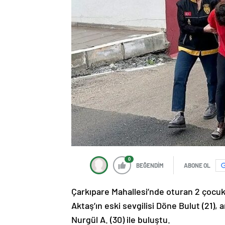
0
BEĞENDİM
ABONE OL
Çarkıpare Mahallesi’nde oturan 2 çocuk 
Aktaş’ın eski sevgilisi Döne Bulut (21), 
Nurgül A. (30) ile buluştu.