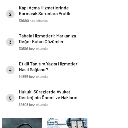
Kapı Açma Hizmetlerinde
Karmaşık Sorunlara Pratik
2
Çözümler
39690 kez okundu
Tabela Hizmetleri: Markanıza
Değer Katan Çözümler
3
30591 kez okundu
Etkili Tanıtım Yazısı Hizmetleri
Nasıl Sağlanır?
4
14855 kez okundu
Hukuki Süreçlerde Avukat
Desteğinin Önemi ve Hakların
5
Korunması
12808 kez okundu