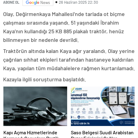
26 Haziran 2025 22:30
ABONE OL
News
Olay, Değirmenkaya Mahallesi’nde tarlada ot biçme
çalışması sırasında yaşandı. 51 yaşındaki İbrahim
Kaya’nın kullandığı 25 KB 885 plakalı traktör, henüz
bilinmeyen bir nedenle devrildi.
Traktörün altında kalan Kaya ağır yaralandı. Olay yerine
çağrılan sıhhat ekipleri tarafından hastaneye kaldırılan
Kaya, yapılan tüm müdahalelere rağmen kurtarılamadı.
Kazayla ilgili soruşturma başlatıldı.
Kapı Açma Hizmetlerinde
Saso Belgesi Suudi Arabistan