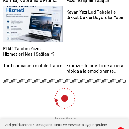
Karmaşık Sorunlara Pratik
Pazar Erişimini Sağlar
Çözümler
Kayan Yazı Led Tabela İle
Dikkat Çekici Duyurular Yapın
Etkili Tanıtım Yazısı
Hizmetleri Nasıl Sağlanır?
Tout sur casino mobile france
Frumzi – Tu puerta de acceso
rápida a la emocionante
acción de casino
Haber Yankı
Veri politikasındaki amaçlarla sınırlı ve mevzuata uygun şekilde