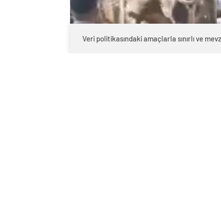
Veri politikasındaki amaçlarla sınırlı ve m
0
BEĞENDİM
ABONE OL
Olay, sabah saatlerinde Osmangazi Mah
boğa, kurban kesimi için kamyonetle mah
Boğayı indirmek için kamyonetin kasası
uğradı.
Boğa, Akdemir’i boynuz darbeleriyle yer
sevk edildi. Akdemir, sıhhat ekibinin m