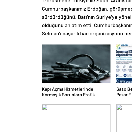
“Görüşmede Türkiye ile Suudi Arabistan ik
Cumhurbaşkanımız Erdoğan, görüşmede 
sürdürdüğünü, Batı’nın Suriye’ye yöneli
olduğunu anlatım etti. Cumhurbaşkanı
Selman’ı başarılı hac organizasyonu ned
Kapı Açma Hizmetlerinde
Saso Be
Karmaşık Sorunlara Pratik
Pazar E
Çözümler