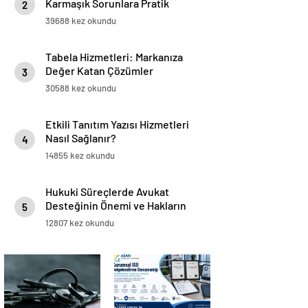
Karmaşık Sorunlara Pratik
2
Çözümler
39688 kez okundu
Tabela Hizmetleri: Markanıza
Değer Katan Çözümler
3
30588 kez okundu
Etkili Tanıtım Yazısı Hizmetleri
Nasıl Sağlanır?
4
14855 kez okundu
Hukuki Süreçlerde Avukat
Desteğinin Önemi ve Hakların
5
Korunması
12807 kez okundu