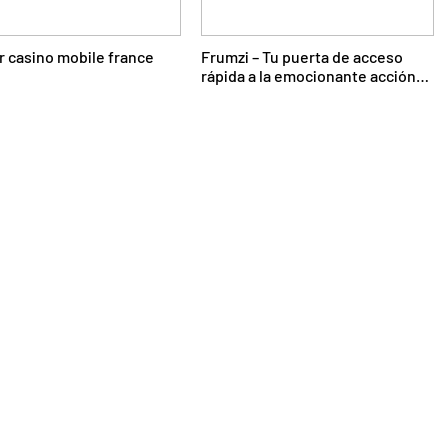
r casino mobile france
Frumzi – Tu puerta de acceso
rápida a la emocionante acción
de casino