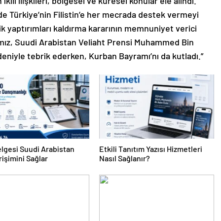
ili ilişkileri, bölgesel ve küresel konular ele alındı.
Türkiye’nin Filistin’e her mecrada destek vermeyi
k yaptırımları kaldırma kararının memnuniyet verici
mız, Suudi Arabistan Veliaht Prensi Muhammed Bin
eniyle tebrik ederken, Kurban Bayramı’nı da kutladı.”
lgesi Suudi Arabistan
Etkili Tanıtım Yazısı Hizmetleri
rişimini Sağlar
Nasıl Sağlanır?