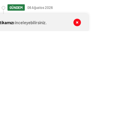
GÜNDEM
06 Ağustos 2026
Hukuki Süreçlerde Avukat Desteğinin
Önemi ve Hakların Korunması
itikamızı
inceleyebilirsiniz.
GÜNDEM
06 Ağustos 2026
Tabela Hizmetleri: Markanıza Değer
Katan Çözümler
GÜNDEM
06 Ağustos 2026
SEO Çalışmaları Marka Güvenini Nasıl
Artırır?
GÜNDEM
06 Ağustos 2026
Hızlı Okuma Teknikleri Beyin
Performansını Geliştirir mi?
GÜNDEM
06 Ağustos 2026
Hyundai Motor Türkiye Satış Sonrası
Hizmetlerde Artan Şikâyetlerle