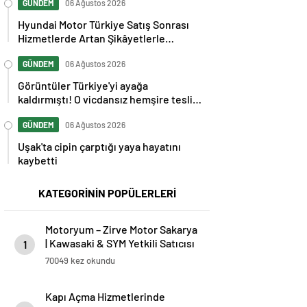
GÜNDEM
06 Ağustos 2026
Hyundai Motor Türkiye Satış Sonrası
Hizmetlerde Artan Şikâyetlerle
Gündemde
GÜNDEM
06 Ağustos 2026
Görüntüler Türkiye'yi ayağa
kaldırmıştı! O vicdansız hemşire teslim
oldu
GÜNDEM
06 Ağustos 2026
Uşak'ta cipin çarptığı yaya hayatını
kaybetti
KATEGORİNİN POPÜLERLERİ
Motoryum – Zirve Motor Sakarya
| Kawasaki & SYM Yetkili Satıcısı
1
ve Servisi
70049 kez okundu
Kapı Açma Hizmetlerinde