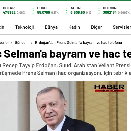
DOLAR
EURO
ALTIN
BITCOIN
47,5982
55,0799
6.506,90
3082174
0.06%
0.11%
0,17
0.9607%
in
Teknoloji
Dünya
Kadın
Diğer
Servisle
berler
Gündem
Erdoğan'dan Prens Selman'a bayram ve hac telefonu
 Selman'a bayram ve hac t
Recep Tayyip Erdoğan, Suudi Arabistan Veliaht Prensi
rüşmede Prens Selman'ı hac organizasyonu için tebrik 