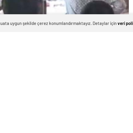
evzuata uygun şekilde çerez konumlandırmaktayız. Detaylar için
veri pol
0
News
allesi’nde meydana geldi. Hayvan pazarından alınan
alleye getirildi.
na çıkan kasap İbrahim Akdemir, hayvanın saldırısına
e savurdu. İhbar üzerine hadise yerine sıhhat ekibi
üdahalesinin ardından hastaneye kaldırıldı.