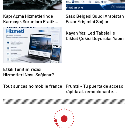
Kapı Açma Hizmetlerinde
Saso Belgesi Suudi Arabistan
Karmaşık Sorunlara Pratik
Pazar Erişimini Sağlar
Çözümler
Kayan Yazı Led Tabela İle
Dikkat Çekici Duyurular Yapın
Etkili Tanıtım Yazısı
Hizmetleri Nasıl Sağlanır?
Tout sur casino mobile france
Frumzi – Tu puerta de acceso
rápida a la emocionante
acción de casino