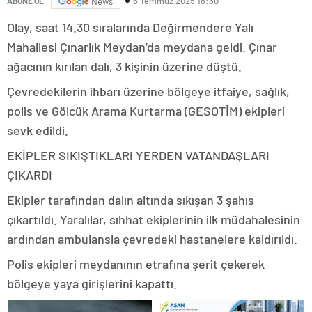
6 Temmuz 2025 18:30
ABONE OL
News
Olay, saat 14.30 sıralarında Değirmendere Yalı
Mahallesi Çınarlık Meydan’da meydana geldi. Çınar
ağacının kırılan dalı, 3 kişinin üzerine düştü.
Çevredekilerin ihbarı üzerine bölgeye itfaiye, sağlık,
polis ve Gölcük Arama Kurtarma (GESOTİM) ekipleri
sevk edildi.
EKİPLER SIKIŞTIKLARI YERDEN VATANDAŞLARI
ÇIKARDI
Ekipler tarafından dalın altında sıkışan 3 şahıs
çıkartıldı. Yaralılar, sıhhat ekiplerinin ilk müdahalesinin
ardından ambulansla çevredeki hastanelere kaldırıldı.
Polis ekipleri meydanının etrafına şerit çekerek
bölgeye yaya girişlerini kapattı.