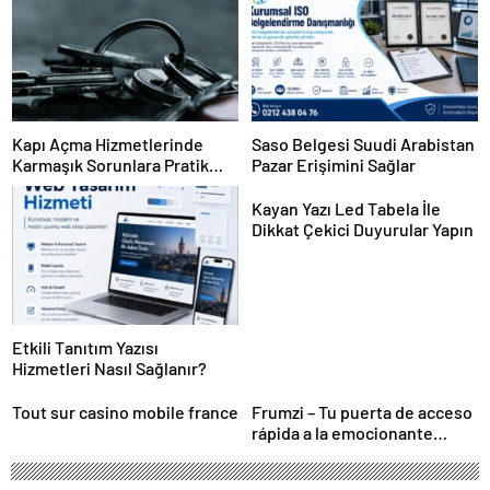
Kapı Açma Hizmetlerinde
Saso Belgesi Suudi Arabistan
Karmaşık Sorunlara Pratik
Pazar Erişimini Sağlar
Çözümler
Kayan Yazı Led Tabela İle
Dikkat Çekici Duyurular Yapın
Etkili Tanıtım Yazısı
Hizmetleri Nasıl Sağlanır?
Tout sur casino mobile france
Frumzi – Tu puerta de acceso
rápida a la emocionante
acción de casino