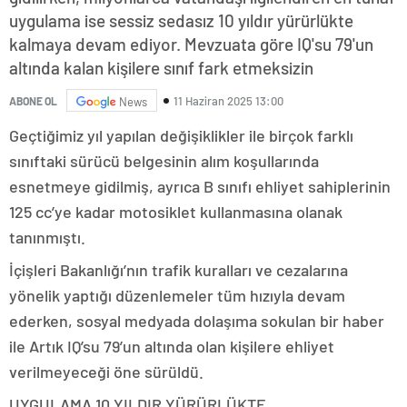
uygulama ise sessiz sedasız 10 yıldır yürürlükte
kalmaya devam ediyor. Mevzuata göre IQ'su 79'un
altında kalan kişilere sınıf fark etmeksizin
11 Haziran 2025 13:00
ABONE OL
News
Geçtiğimiz yıl yapılan değişiklikler ile birçok farklı
sınıftaki sürücü belgesinin alım koşullarında
esnetmeye gidilmiş, ayrıca B sınıfı ehliyet sahiplerinin
125 cc’ye kadar motosiklet kullanmasına olanak
tanınmıştı.
İçişleri Bakanlığı’nın trafik kuralları ve cezalarına
yönelik yaptığı düzenlemeler tüm hızıyla devam
ederken, sosyal medyada dolaşıma sokulan bir haber
ile Artık IQ’su 79’un altında olan kişilere ehliyet
verilmeyeceği öne sürüldü.
UYGULAMA 10 YILDIR YÜRÜRLÜKTE