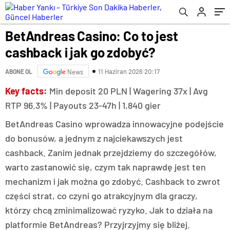
BetAndreas Casino: Co to jest
cashback i jak go zdobyć?
11 Haziran 2026 20:17
ABONE OL
News
Key facts:
Min deposit 20 PLN | Wagering 37x | Avg
RTP 96.3% | Payouts 23-47h | 1,840 gier
BetAndreas Casino wprowadza innowacyjne podejście
do bonusów, a jednym z najciekawszych jest
cashback. Zanim jednak przejdziemy do szczegółów,
warto zastanowić się, czym tak naprawdę jest ten
mechanizm i jak można go zdobyć. Cashback to zwrot
części strat, co czyni go atrakcyjnym dla graczy,
którzy chcą zminimalizować ryzyko. Jak to działa na
platformie BetAndreas? Przyjrzyjmy się bliżej.