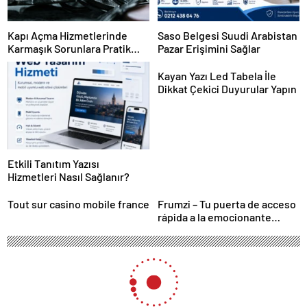
Kapı Açma Hizmetlerinde
Saso Belgesi Suudi Arabistan
Karmaşık Sorunlara Pratik
Pazar Erişimini Sağlar
Çözümler
Kayan Yazı Led Tabela İle
Dikkat Çekici Duyurular Yapın
Etkili Tanıtım Yazısı
Hizmetleri Nasıl Sağlanır?
Tout sur casino mobile france
Frumzi – Tu puerta de acceso
rápida a la emocionante
acción de casino