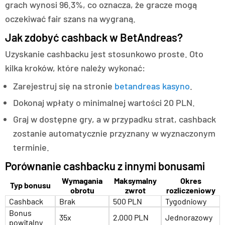
grach wynosi 96.3%, co oznacza, że gracze mogą
oczekiwać fair szans na wygraną.
Jak zdobyć cashback w BetAndreas?
Uzyskanie cashbacku jest stosunkowo proste. Oto
kilka kroków, które należy wykonać:
Zarejestruj się na stronie
betandreas kasyno
.
Dokonaj wpłaty o minimalnej wartości 20 PLN.
Graj w dostępne gry, a w przypadku strat, cashback
zostanie automatycznie przyznany w wyznaczonym
terminie.
Porównanie cashbacku z innymi bonusami
Wymagania
Maksymalny
Okres
Typ bonusu
obrotu
zwrot
rozliczeniowy
Cashback
Brak
500 PLN
Tygodniowy
Bonus
35x
2,000 PLN
Jednorazowy
powitalny