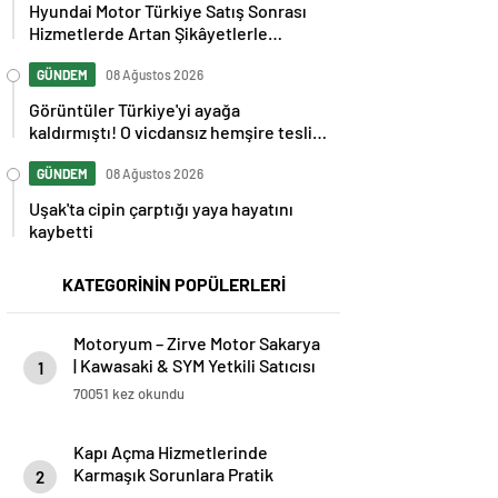
Hyundai Motor Türkiye Satış Sonrası
Hizmetlerde Artan Şikâyetlerle
Gündemde
GÜNDEM
08 Ağustos 2026
Görüntüler Türkiye'yi ayağa
kaldırmıştı! O vicdansız hemşire teslim
oldu
GÜNDEM
08 Ağustos 2026
Uşak'ta cipin çarptığı yaya hayatını
kaybetti
KATEGORİNİN POPÜLERLERİ
Motoryum – Zirve Motor Sakarya
| Kawasaki & SYM Yetkili Satıcısı
1
ve Servisi
70051 kez okundu
Kapı Açma Hizmetlerinde
Karmaşık Sorunlara Pratik
2
Çözümler