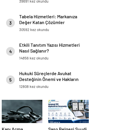
39691 kez okundu
Tabela Hizmetleri: Markanıza
Değer Katan Çözümler
3
30592 kez okundu
Etkili Tanıtım Yazısı Hizmetleri
Nasıl Sağlanır?
4
14856 kez okundu
Hukuki Süreçlerde Avukat
Desteğinin Önemi ve Hakların
5
Korunması
12808 kez okundu
Kapı Açma
Saso Belgesi Suudi