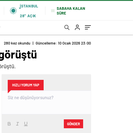
İSTANBUL
SABAHA KALAN
SÜRE
28°
AÇIK
r
280 kez okundu
|
Güncelleme: 10 Ocak 2026 23:00
 görüştü
örüştü.
HIZLI YORUM YAP
GÖNDER