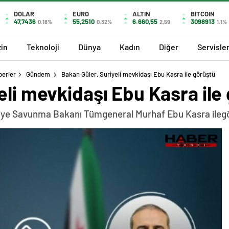
DOLAR
EURO
ALTIN
BITCOIN
47,7436
55,2510
6.660,55
3098913
0.18%
0.32%
2,59
1.1%
in
Teknoloji
Dünya
Kadın
Diğer
Servisle
berler
Gündem
Bakan Güler, Suriyeli mevkidaşı Ebu Kasra ile görüştü
eli mevkidaşı Ebu Kasra ile
riye Savunma Bakanı Tümgeneral Murhaf Ebu Kasra ileg