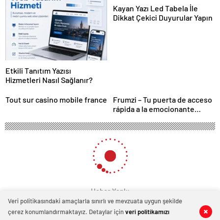
Kayan Yazı Led Tabela İle
Dikkat Çekici Duyurular Yapın
Etkili Tanıtım Yazısı
Hizmetleri Nasıl Sağlanır?
Tout sur casino mobile france
Frumzi – Tu puerta de acceso
rápida a la emocionante
acción de casino
Haber Yankı
Veri politikasındaki amaçlarla sınırlı ve mevzuata uygun şekilde
çerez konumlandırmaktayız. Detaylar için
veri politikamızı
0
0