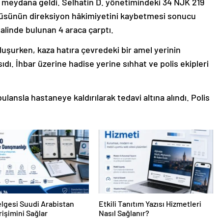
 meydana geldi. Selhatin D. yönetimindeki 34 NJK 219
ücüsünün direksiyon hâkimiyetini kaybetmesi sonucu
halinde bulunan 4 araca çarptı.
uşurken, kaza hatıra çevredeki bir amel yerinin
ı. İhbar üzerine hadise yerine sıhhat ve polis ekipleri
lansla hastaneye kaldırılarak tedavi altına alındı. Polis
lgesi Suudi Arabistan
Etkili Tanıtım Yazısı Hizmetleri
rişimini Sağlar
Nasıl Sağlanır?