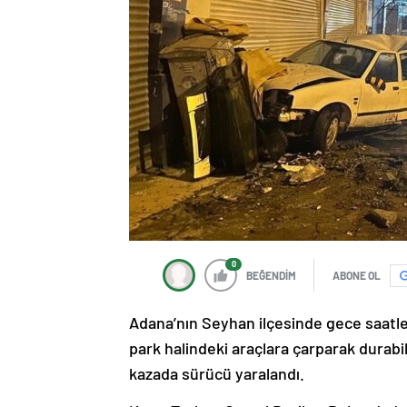
0
BEĞENDİM
ABONE OL
Adana’nın Seyhan ilçesinde gece saatle
park halindeki araçlara çarparak durab
kazada sürücü yaralandı.