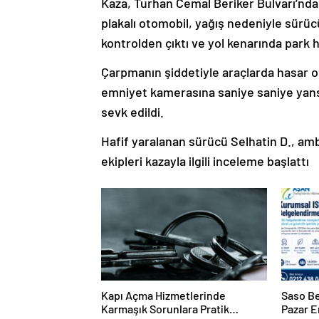
Kaza, Turhan Cemal Beriker Bulvarı’nda
plakalı otomobil, yağış nedeniyle sür
kontrolden çıktı ve yol kenarında park 
Çarpmanın şiddetiyle araçlarda hasar ol
emniyet kamerasına saniye saniye yansıd
sevk edildi.
Hafif yaralanan sürücü Selhatin D., ambu
ekipleri kazayla ilgili inceleme başlattı
Kapı Açma Hizmetlerinde
Saso Be
Karmaşık Sorunlara Pratik
Pazar E