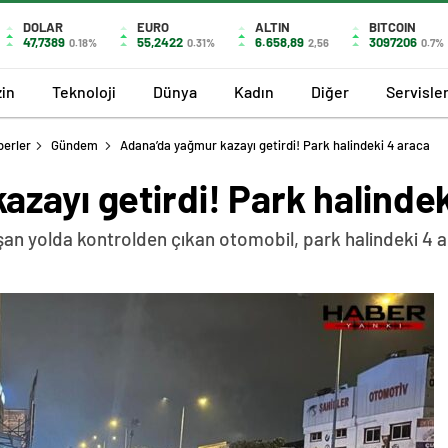
DOLAR
EURO
ALTIN
BITCOIN
47,7389
55,2422
6.658,89
3097206
0.18%
0.31%
2,56
0.7%
in
Teknoloji
Dünya
Kadın
Diğer
Servisle
berler
Gündem
Adana’da yağmur kazayı getirdi! Park halindeki 4 araca
zayı getirdi! Park halindek
n yolda kontrolden çıkan otomobil, park halindeki 4 a