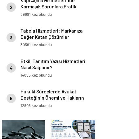
Kapı Açma Hizmetlerinde
Karmaşık Sorunlara Pratik
2
Çözümler
39691 kez okundu
Tabela Hizmetleri: Markanıza
Değer Katan Çözümler
3
30591 kez okundu
Etkili Tanıtım Yazısı Hizmetleri
Nasıl Sağlanır?
4
14855 kez okundu
Hukuki Süreçlerde Avukat
Desteğinin Önemi ve Hakların
5
Korunması
12808 kez okundu