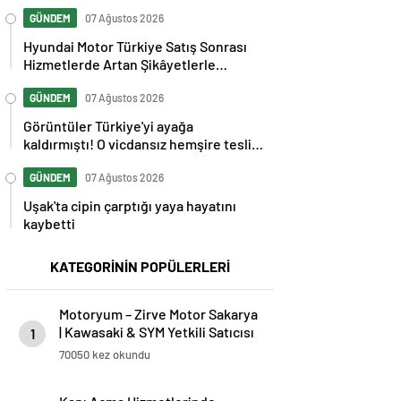
GÜNDEM
07 Ağustos 2026
Hyundai Motor Türkiye Satış Sonrası
Hizmetlerde Artan Şikâyetlerle
Gündemde
GÜNDEM
07 Ağustos 2026
Görüntüler Türkiye'yi ayağa
kaldırmıştı! O vicdansız hemşire teslim
oldu
GÜNDEM
07 Ağustos 2026
Uşak'ta cipin çarptığı yaya hayatını
kaybetti
KATEGORİNİN POPÜLERLERİ
Motoryum – Zirve Motor Sakarya
| Kawasaki & SYM Yetkili Satıcısı
1
ve Servisi
70050 kez okundu