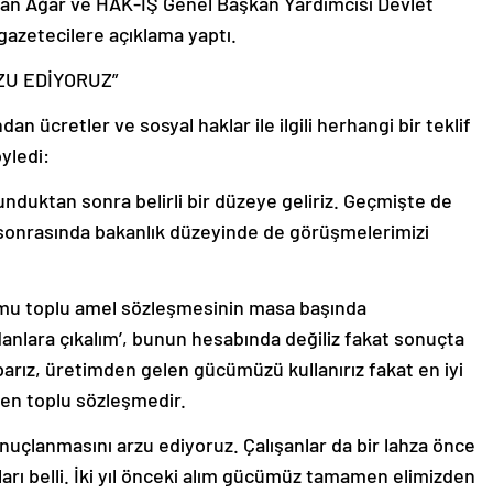
an Ağar ve HAK-İŞ Genel Başkan Yardımcısı Devlet
azetecilere açıklama yaptı.
ZU EDİYORUZ”
n ücretler ve sosyal haklar ile ilgili herhangi bir teklif
yledi:
nduktan sonra belirli bir düzeye geliriz. Geçmişte de
sonrasında bakanlık düzeyinde de görüşmelerimizi
mu toplu amel sözleşmesinin masa başında
anlara çıkalım’, bunun hesabında değiliz fakat sonuçta
parız, üretimden gelen gücümüzü kullanırız fakat en iyi
en toplu sözleşmedir.
nuçlanmasını arzu ediyoruz. Çalışanlar da bir lahza önce
ları belli. İki yıl önceki alım gücümüz tamamen elimizden