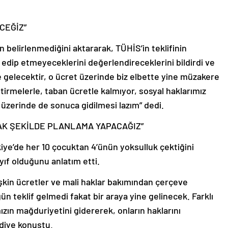
CEĞİZ”
n belirlenmediğini aktararak, TÜHİS’in teklifinin
l edip etmeyeceklerini değerlendireceklerini bildirdi ve
ize gelecektir, o ücret üzerinde biz elbette yine müzakere
tirmelerle, taban ücretle kalmıyor, sosyal haklarımız
üzerinde de sonuca gidilmesi lazım” dedi.
AK ŞEKİLDE PLANLAMA YAPACAĞIZ”
iye’de her 10 çocuktan 4’ünün yoksulluk çektiğini
yıf olduğunu anlatım etti.
şkin ücretler ve mali haklar bakımından çerçeve
ün teklif gelmedi fakat bir araya yine gelinecek. Farklı
mızın mağduriyetini gidererek, onların haklarını
diye konuştu.