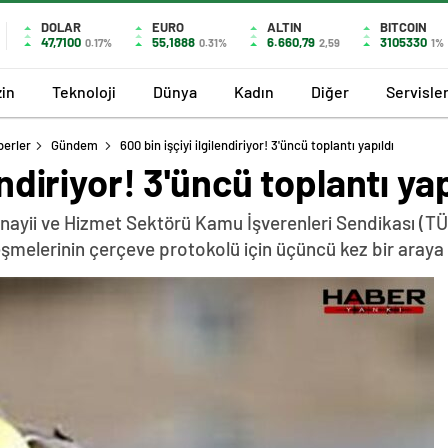
DOLAR
EURO
ALTIN
BITCOIN
47,7100
55,1888
6.660,79
3105330
0.17%
0.31%
2,59
1%
in
Teknoloji
Dünya
Kadın
Diğer
Servisle
berler
Gündem
600 bin işçiyi ilgilendiriyor! 3'üncü toplantı yapıldı
endiriyor! 3'üncü toplantı yap
nayii ve Hizmet Sektörü Kamu İşverenleri Sendikası (TÜH
zleşmelerinin çerçeve protokolü için üçüncü kez bir araya 