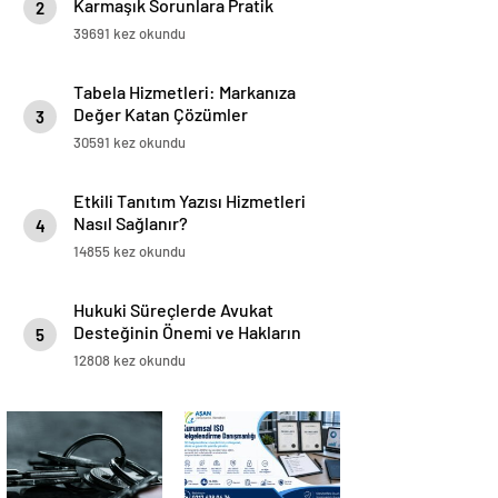
Karmaşık Sorunlara Pratik
2
Çözümler
39691 kez okundu
Tabela Hizmetleri: Markanıza
Değer Katan Çözümler
3
30591 kez okundu
Etkili Tanıtım Yazısı Hizmetleri
Nasıl Sağlanır?
4
14855 kez okundu
Hukuki Süreçlerde Avukat
Desteğinin Önemi ve Hakların
5
Korunması
12808 kez okundu