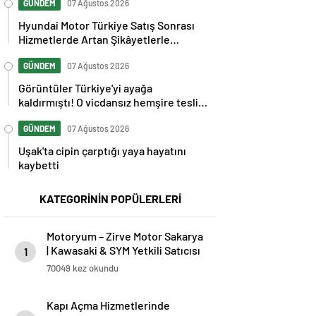
GÜNDEM
07 Ağustos 2026
Hyundai Motor Türkiye Satış Sonrası
Hizmetlerde Artan Şikâyetlerle
Gündemde
GÜNDEM
07 Ağustos 2026
Görüntüler Türkiye'yi ayağa
kaldırmıştı! O vicdansız hemşire teslim
oldu
GÜNDEM
07 Ağustos 2026
Uşak'ta cipin çarptığı yaya hayatını
kaybetti
KATEGORİNİN POPÜLERLERİ
Motoryum – Zirve Motor Sakarya
| Kawasaki & SYM Yetkili Satıcısı
1
ve Servisi
70049 kez okundu
Kapı Açma Hizmetlerinde