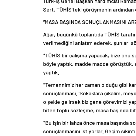
Türk-İş Genel Başkan Yardımcısı Ramaz
Sert, TÜHİS’teki görüşmenin ardından g
“MASA BAŞINDA SONUÇLANMASINI AR
Ağar, bugünkü toplantıda TÜHİS tarafında
verilmediğini anlatım ederek, şunları sö
*TÜHİS bir çalışma yapacak, bize onu su
böyle yaptık, madde madde görüştük, 
yaptık.
*Temennimiz her zaman olduğu gibi ka
sonuçlanması. ‘Sokaklara çıkalım, meyd
o şekle gelirsek biz gene görevimizi ya
biten toplu sözleşme, masa başında bit
*Bu işin bir lahza önce masa başında so
sonuçlanmasını istiyorlar. Geçim sıkıntı