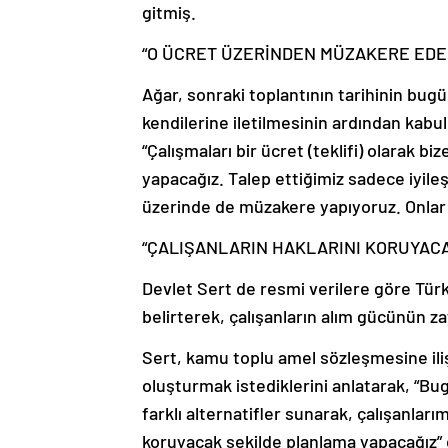
gitmiş.
“O ÜCRET ÜZERİNDEN MÜZAKERE EDE
Ağar, sonraki toplantının tarihinin bugü
kendilerine iletilmesinin ardından kabu
“Çalışmaları bir ücret (teklifi) olarak b
yapacağız. Talep ettiğimiz sadece iyileş
üzerinde de müzakere yapıyoruz. Onlar 
“ÇALIŞANLARIN HAKLARINI KORUYAC
Devlet Sert de resmi verilere göre Türk
belirterek, çalışanların alım gücünün za
Sert, kamu toplu amel sözleşmesine ili
oluşturmak istediklerini anlatarak, “Bug
farklı alternatifler sunarak, çalışanları
koruyacak şekilde planlama yapacağız” 