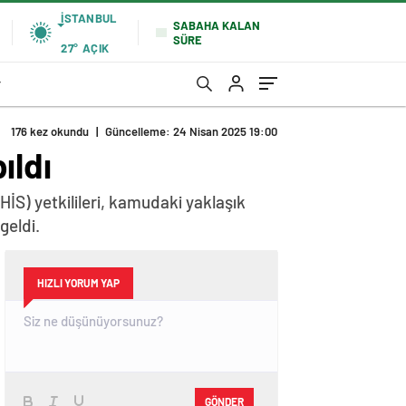
İSTANBUL
SABAHA KALAN
SÜRE
27°
AÇIK
r
176 kez okundu
|
Güncelleme: 24 Nisan 2025 19:00
ıldı
İS) yetkilileri, kamudaki yaklaşık
geldi.
HIZLI YORUM YAP
GÖNDER