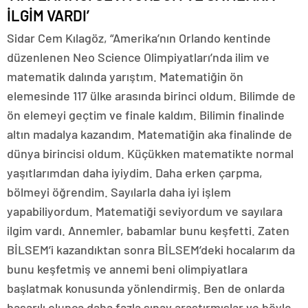
İLGİM VARDI’
Sidar Cem Kılagöz, “Amerika’nın Orlando kentinde
düzenlenen Neo Science Olimpiyatları’nda ilim ve
matematik dalında yarıştım. Matematiğin ön
elemesinde 117 ülke arasında birinci oldum. Bilimde de
ön elemeyi geçtim ve finale kaldım. Bilimin finalinde
altın madalya kazandım. Matematiğin aka finalinde de
dünya birincisi oldum. Küçükken matematikte normal
yaşıtlarımdan daha iyiydim. Daha erken çarpma,
bölmeyi öğrendim. Sayılarla daha iyi işlem
yapabiliyordum. Matematiği seviyordum ve sayılara
ilgim vardı. Annemler, babamlar bunu keşfetti. Zaten
BİLSEM’i kazandıktan sonra BİLSEM’deki hocalarım da
bunu keşfetmiş ve annemi beni olimpiyatlara
başlatmak konusunda yönlendirmiş. Ben de onlarda
başarılı olunca daha fazla sınav araştırmışlar ve böyle