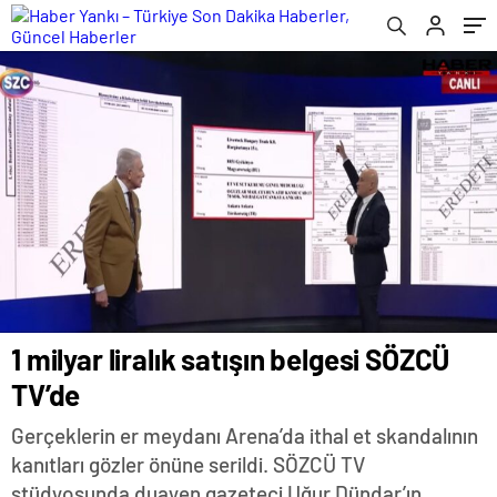
1 milyar liralık satışın belgesi SÖZCÜ
TV’de
Gerçeklerin er meydanı Arena’da ithal et skandalının
kanıtları gözler önüne serildi. SÖZCÜ TV
stüdyosunda duayen gazeteci Uğur Dündar’ın