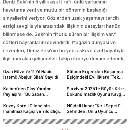
Deniz Seki’nin 5 yıllık aşk itirafı, ünlü şarkıcının
hayatında yeni ve mutlu bir dönemin başladığı
sinyallerini veriyor. Gözlerden uzak yaşamayı tercih
ettiği sevgilisiyle arasındaki ilişkinin detayları henüz
bilinmese de, Seki’nin “Mutlu süren bir ilişkim var,”
sözleri hayranlarını sevindirdi. Magazin dünyası ve
sevenleri, Deniz Seki’nin bu yeni aşkı ve özel hayatıyla
ilgili merakla gelişmeleri takip etmeye devam edecek.
Ozan Güven’e 11 Yıl Hapis
Gülben Ergen’den Boşanma
İstemi! Abajur ‘Silah’ Sayıldı
Eşiğindeki Evliliklere “Tek
Çare” Yorumu!
Kalben’den Olay Yaratan
Survivor 2025’te Büyük Kriz:
Paylaşım: “Bu Sabah
Dokunulmazlık Oyunu Kavga
Kendimle Sevgiliyim!”
Nedeniyle İptal! Yarışmacı
Oyun Alanını Terk Etti!
Kuzey Koreli Dilencinin
Müjdeli Haber “Kirli Sepeti”
İnanılmaz Kaçışı ve Yıldızlığı
Setinden: Ünlü Oyuncu
Uzanan Hayat Hikayesi
Rüzgar Aksoy Baba Oluyor