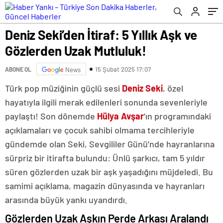
Deniz Seki’den İtiraf: 5 Yıllık Aşk ve
Gözlerden Uzak Mutluluk!
15 Şubat 2025 17:07
ABONE OL
News
Türk pop müziğinin güçlü sesi
Deniz Seki
, özel
hayatıyla ilgili merak edilenleri sonunda sevenleriyle
paylaştı! Son dönemde
Hülya Avşar
‘ın programındaki
açıklamaları ve çocuk sahibi olmama tercihleriyle
gündemde olan Seki, Sevgililer Günü’nde hayranlarına
sürpriz bir itirafta bulundu: Ünlü şarkıcı, tam 5 yıldır
süren gözlerden uzak bir aşk yaşadığını müjdeledi. Bu
samimi açıklama, magazin dünyasında ve hayranları
arasında büyük yankı uyandırdı.
Gözlerden Uzak Aşkın Perde Arkası Aralandı