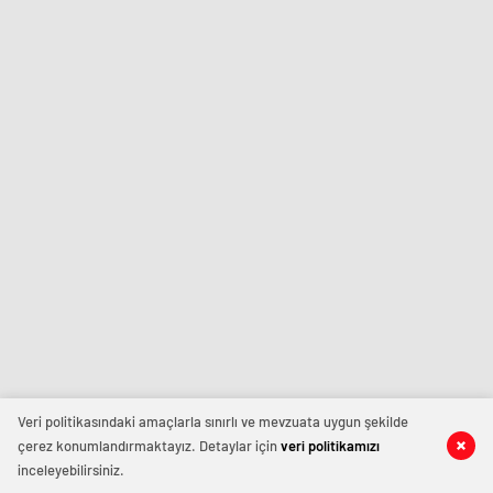
Veri politikasındaki amaçlarla sınırlı ve mevzuata uygun şekilde
çerez konumlandırmaktayız. Detaylar için
veri politikamızı
inceleyebilirsiniz.