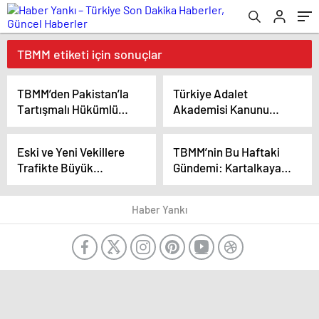
TBMM etiketi için sonuçlar
TBMM’den Pakistan’la
Türkiye Adalet
Tartışmalı Hükümlü
Akademisi Kanunu
Nakli Anlaşmasına
Teklifi’nin İlk 17
Onay
Maddesi Meclisten
Eski ve Yeni Vekillere
TBMM’nin Bu Haftaki
Geçti! Adalet
Trafikte Büyük
Gündemi: Kartalkaya
Sisteminde Yeni
Ayrıcalık!
Yangını ve Ekonomik
Dönem Başlıyor!
Düzenlemeler
Haber Yankı