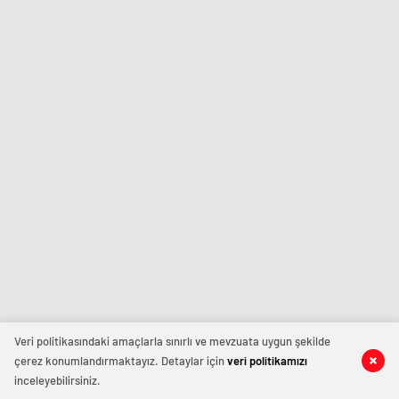
Veri politikasındaki amaçlarla sınırlı ve mevzuata uygun şekilde
çerez konumlandırmaktayız. Detaylar için
veri politikamızı
inceleyebilirsiniz.