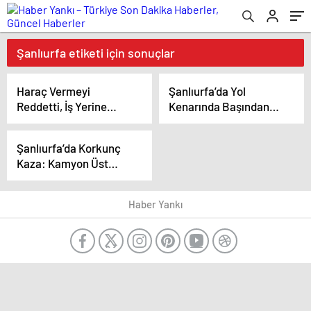
Şanlıurfa etiketi için sonuçlar
Haraç Vermeyi
Şanlıurfa’da Yol
Reddetti, İş Yerine
Kenarında Başından
Kurşun Yağdırdılar
Vurulan Kadın Hayatını
Kaybetti
Şanlıurfa’da Korkunç
Kaza: Kamyon Üst
Geçitten Uçtu, 3 Ölü, 12
Yaralı
Haber Yankı